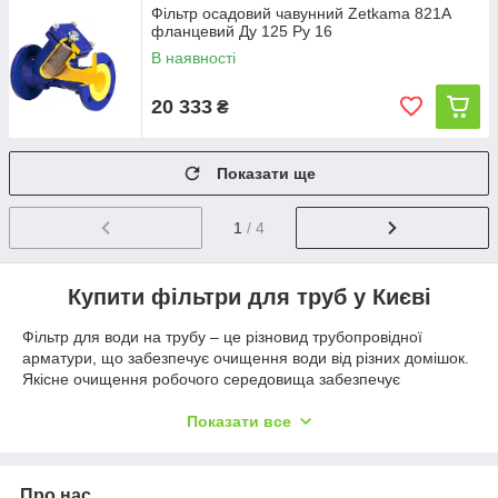
Фільтр осадовий чавунний Zetkama 821A
фланцевий Ду 125 Ру 16
В наявності
20 333
₴
Показати ще
1
/ 4
Купити фільтри для труб у Києві
Фільтр для води на трубу – це різновид трубопровідної
арматури, що забезпечує очищення води від різних домішок.
Якісне очищення робочого середовища забезпечує
нормальну роботу безлічі сантехнічних пристроїв та запірно-
регулюючої арматури всередині трубопровідної системи.
Показати все
Перш ніж вибрати та купити фільтри для труб, необхідно
детально розглянути особливість функціонування
обладнання подібного типу:
Про нас