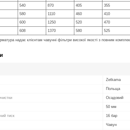
540
870
405
355
580
1110
460
410
600
1250
520
470
608
1370
580
525
матура надає клієнтам чавунні фільтри високої якості з повним комплек
и
Zetkama
Польща
очистки
Осадовий
50 мм
чий тиск
16 бар
Чавун