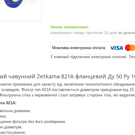
повернення товару протягом 14 днів
за домо
У компанії підключені електронні платежі. Те
ий чавунний Zetkama 821A фланцевий Ду 50 Ру 1
анічні призначені для захисту від засмічення технологічного обладнання.
осередків. Фільтр тип 821A поставляється діаметром приєднання від 15 
Фільтруюча сітка з нержавіючої сталі затримує сторонні тіла, які видал
ma 821A:
івельна довжина;
ека;
щення фільтра без його розбирання.
н діаметрів;
 застосування;