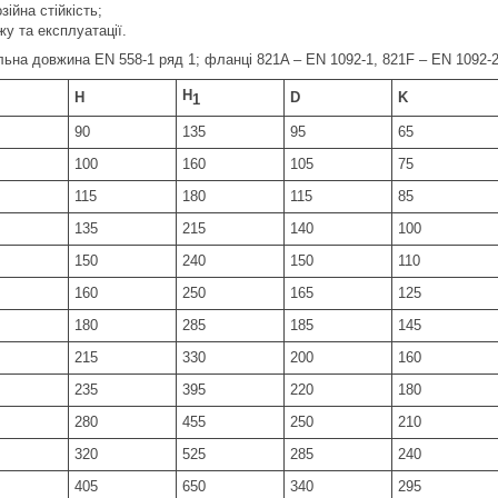
ійна стійкість;
у та експлуатації.
ельна довжина EN 558-1 ряд 1; фланці 821A – EN 1092-1, 821F – EN 1092-2
H
H
D
K
1
90
135
95
65
100
160
105
75
115
180
115
85
135
215
140
100
150
240
150
110
160
250
165
125
180
285
185
145
215
330
200
160
235
395
220
180
280
455
250
210
320
525
285
240
405
650
340
295