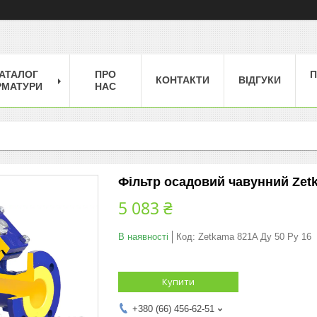
АТАЛОГ
ПРО
П
КОНТАКТИ
ВІДГУКИ
РМАТУРИ
НАС
Фільтр осадовий чавунний Zet
5 083 ₴
В наявності
Код:
Zetkama 821A Ду 50 Ру 16
Купити
+380 (66) 456-62-51