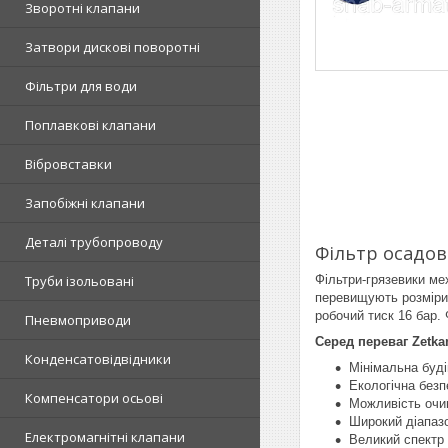
Зворотні клапани
Затвори дискові поворотні
Фільтри для води
Поплавкові клапани
Вібровставки
Запобіжні клапани
Деталі трубопроводу
Фільтр осадов
Фільтри-грязевики мех
Труби ізольовані
перевищують розміри 
робочий тиск 16 бар. 
Пневмоприводи
Серед переваг Zetka
Конденсатовідвідники
Мінімальна буд
Екологічна безп
Компенсатори осьові
Можливість очи
Широкий діапазо
Електромагнітні клапани
Великий спектр