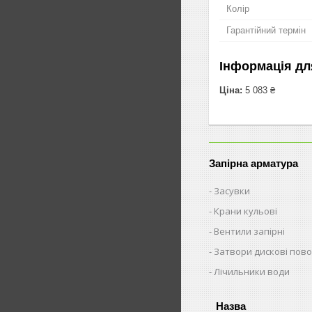
Колір
Гарантійний термін
Інформація дл
Ціна:
5 083 ₴
Запірна арматура
Засувки
Крани кульові
Вентили запірні
Затвори дискові пово
Лічильники води