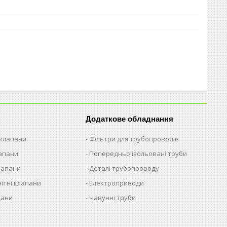
Додаткове обладнання
 клапани
Фільтри для трубопроводів
лапани
Попередньо ізольовані труби
лапани
Деталі трубопроводу
ітні клапани
Електроприводи
пани
Чавунні труби