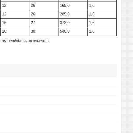
12
26
165,0
1,6
12
26
285,0
1,6
16
27
373,0
1,6
16
30
540,0
1,6
том необхідних документів.