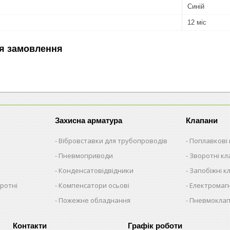
Синій
12 міс
я замовлення
Захисна арматура
Клапани
Вібровставки для трубопроводів
Поплавкові
Пневмоприводи
Зворотні к
Конденсатовідвідники
Запобіжні к
ротні
Компенсатори осьові
Електромагн
Пожежне обладнання
Пневмокла
Графік роботи