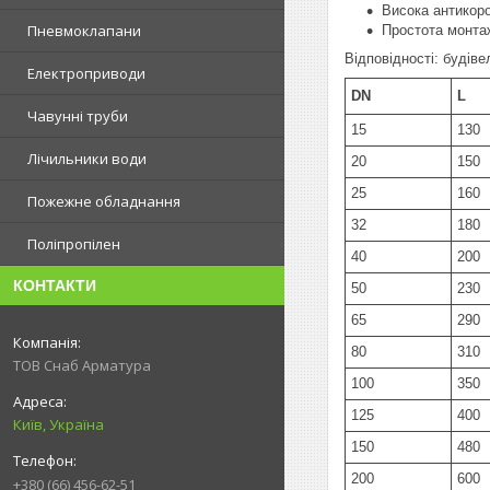
Висока антикороз
Пневмоклапани
Простота монтаж
Відповідності: будів
Електроприводи
DN
L
Чавунні труби
15
130
Лічильники води
20
150
25
160
Пожежне обладнання
32
180
Поліпропілен
40
200
КОНТАКТИ
50
230
65
290
80
310
ТОВ Снаб Арматура
100
350
125
400
Київ, Україна
150
480
200
600
+380 (66) 456-62-51