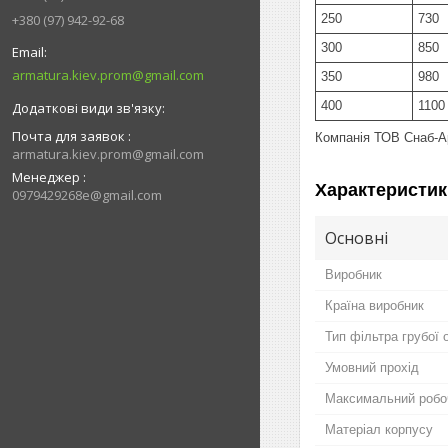
250
730
+380 (97) 942-92-68
300
850
armatura.kiev.prom@gmail.com
350
980
400
1100
Почта для заявок
Компанія ТОВ Снаб-Ар
armatura.kiev.prom@gmail.com
Менеджер
Характеристик
0979429268e@gmail.com
Основні
Виробник
Країна виробник
Тип фільтра грубої 
Умовний прохід
Максимальний робо
Матеріал корпусу