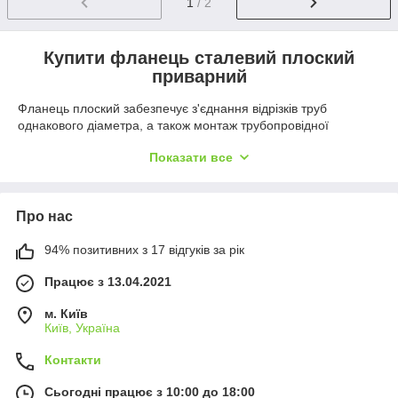
1
/ 2
Купити фланець сталевий плоский
приварний
Фланець плоский забезпечує з'єднання відрізків труб
однакового діаметра, а також монтаж трубопровідної
арматури в систему. За умови правильного вибору деталей
Показати все
та подальшого професійного монтажу вдається забезпечити
необхідний рівень герметичності та надійності з'єднання.
Технічні характеристики деталей такого типу виглядають так:
Про нас
Гранична температура: +350 градусів;
Робочий тиск усередині системи: до 25 МПа;
94% позитивних з 17 відгуків за рік
Умовний прохід: від 10 до 1200 мм.
Працює з 13.04.2021
Фланці сталеві плоскі приварні виготовлені за ГОСТ 12820-
80, яким відповідають польські аналоги PN-87/H-74731. На
м. Київ
сайті компанії ТОВ Снаб-Арматура представлені фланці
Київ, Україна
сталеві плоскі приварні зі сталі в різних виконаннях,
відповідно до граничного показника робочого тиску.
Контакти
Як вибрати фланці сталеві плоскі
Сьогодні працює з 10:00 до 18:00