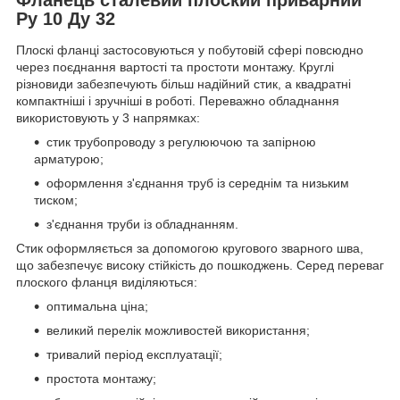
Ру 10 Ду 32
Плоскі фланці застосовуються у побутовій сфері повсюдно
через поєднання вартості та простоти монтажу. Круглі
різновиди забезпечують більш надійний стик, а квадратні
компактніші і зручніші в роботі. Переважно обладнання
використовують у 3 напрямках:
стик трубопроводу з регулюючою та запірною
арматурою;
оформлення з'єднання труб із середнім та низьким
тиском;
з'єднання труби із обладнанням.
Стик оформляється за допомогою кругового зварного шва,
що забезпечує високу стійкість до пошкоджень. Серед переваг
плоского фланця виділяються:
оптимальна ціна;
великий перелік можливостей використання;
тривалий період експлуатації;
простота монтажу;