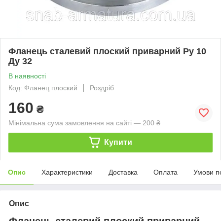
Фланець сталевий плоский приварний Ру 10
Ду 32
В наявності
Код: Фланец плоский
Роздріб
160
₴
Мінімальна сума замовлення на сайті — 200 ₴
Купити
Опис
Характеристики
Доставка
Оплата
Умови п
Опис
Фланець сталевий плоский приварний