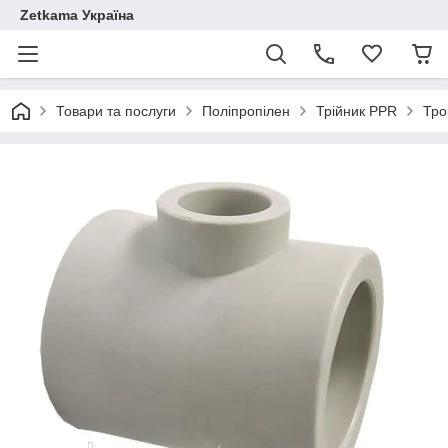
Zetkama Україна
Товари та послуги
Поліпропілен
Трійник PPR
Тро