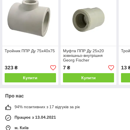
Тройник ППР Ду 75х40х75
Муфта ППР Ду 25х20
Трой
зовнішньо-внутрішня
Georg Fischer
323
7
13
₴
₴
Купити
Купити
Про нас
94% позитивних з 17 відгуків за рік
Працює з 13.04.2021
м. Київ