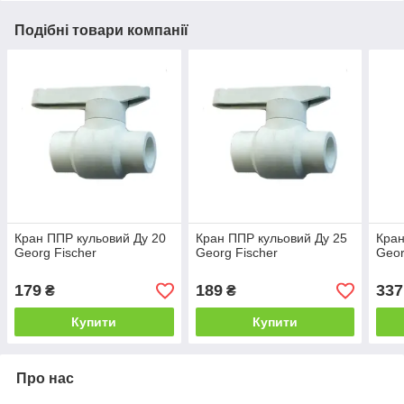
Подібні товари компанії
Кран ППР кульовий Ду 20
Кран ППР кульовий Ду 25
Кран
Georg Fischer
Georg Fischer
Geor
179
189
337
₴
₴
Купити
Купити
Про нас