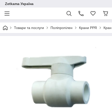
Zetkama Україна
Товари та послуги
Поліпропілен
Крани PPR
Кран