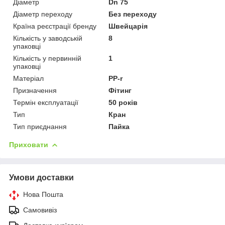
Діаметр
Dn 75
Діаметр переходу
Без переходу
Країна реєстрації бренду
Швейцарія
Кількість у заводській
8
упаковці
Кількість у первинній
1
упаковці
Матеріал
PP-r
Призначення
Фітинг
Термін експлуатації
50 років
Тип
Кран
Тип приєднання
Пайка
Приховати
Умови доставки
Нова Пошта
Самовивіз