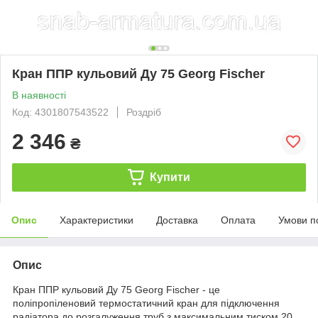
Кран ППР кульовий Ду 75 Georg Fischer
В наявності
Код: 4301807543522
Роздріб
2 346
₴
Купити
Опис
Характеристики
Доставка
Оплата
Умови п
Опис
Кран ППР кульовий Ду 75 Georg Fischer - це
поліпропіленовий термостатичний кран для підключення
радіатора до розгалуження труб з максимальним тиском 20