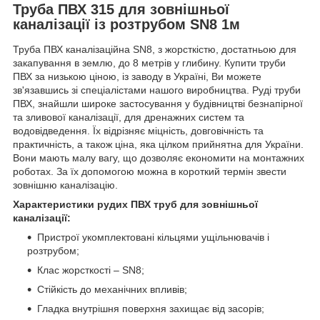
Труба ПВХ 315 для зовнішньої
каналізації із розтрубом SN8 1м
Труба ПВХ каналізаційна SN8, з жорсткістю, достатньою для
закапування в землю, до 8 метрів у глибину. Купити труби
ПВХ за низькою ціною, із заводу в Україні, Ви можете
зв'язавшись зі спеціалістами нашого виробництва. Руді труби
ПВХ, знайшли широке застосування у будівництві безнапірної
та зливової каналізації, для дренажних систем та
водовідведення. Їх відрізняє міцність, довговічність та
практичність, а також ціна, яка цілком прийнятна для України.
Вони мають малу вагу, що дозволяє економити на монтажних
роботах. За їх допомогою можна в короткий термін звести
зовнішню каналізацію.
Характеристики рудих ПВХ труб для зовнішньої
каналізації:
Пристрої укомплектовані кільцями ущільнювачів і
розтрубом;
Клас жорсткості – SN8;
Стійкість до механічних впливів;
Гладка внутрішня поверхня захищає від засорів;