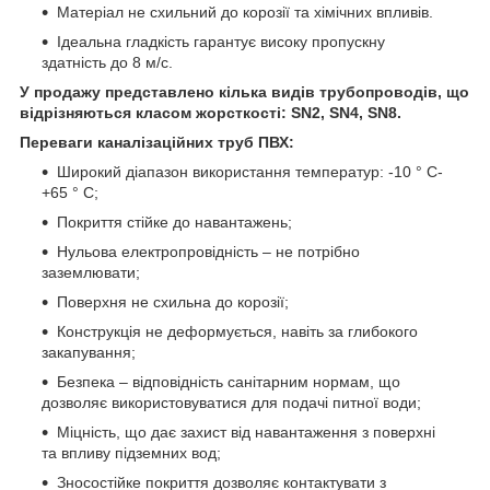
Матеріал не схильний до корозії та хімічних впливів.
Ідеальна гладкість гарантує високу пропускну
здатність до 8 м/с.
У продажу представлено кілька видів трубопроводів, що
відрізняються класом жорсткості: SN2, SN4, SN8.
Переваги каналізаційних труб ПВХ:
Широкий діапазон використання температур: -10 ° С-
+65 ° С;
Покриття стійке до навантажень;
Нульова електропровідність – не потрібно
заземлювати;
Поверхня не схильна до корозії;
Конструкція не деформується, навіть за глибокого
закапування;
Безпека – відповідність санітарним нормам, що
дозволяє використовуватися для подачі питної води;
Міцність, що дає захист від навантаження з поверхні
та впливу підземних вод;
Зносостійке покриття дозволяє контактувати з