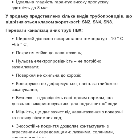
Ідеальна гладкість гарантує високу пропускну
здатність до 8 м/с.
У продажу представлено кілька видів трубопроводів, що
відрізняються класом жорсткості: SN2, SN4, SN8.
Переваги каналізаційних труб ПВХ:
Широкий діапазон використання температур: -10 ° С-
+65 ° С;
Покриття стійке до навантажень;
Нульова електропровідність – не потрібно
заземлювати;
Поверхня не схильна до корозії;
Конструкція не деформується, навіть за глибокого
закапування;
Безпека – відповідність санітарним нормам, що
дозволяє використовуватися для подачі питної води;
Міцність, що дає захист від навантаження з поверхні
та впливу підземних вод;
Зносостійке покриття дозволяє контактувати з
агресивними середовищами: лужними, соляними,
кислотними і т.д.;