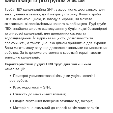
каналізації із розтрубом SN4 4м
Труба ПВХ каналізаційна SN4, з жорсткістю, достатньою для
закапування в землю, до 4 метрів у глибину. Купити труби
ПВХ за низькою ціною, із заводу в Україні, Ви можете
зв'язавшись зі спеціалістами нашого виробництва. Руді труби
ПВХ, знайшли широке застосування у будівництві безнапірної
та зливової каналізації, для дренажних систем та
водовідведення. Їх відрізняє міцність, довговічність та
практичність, а також ціна, яка цілком прийнятна для України.
Вони мають малу вагу, що дозволяє економити на монтажних
роботах. За їх допомогою можна в короткий термін звести
зовнішню каналізацію.
Характеристики рудих ПВХ труб для зовнішньої
каналізації:
Пристрої укомплектовані кільцями ущільнювачів і
розтрубом;
Клас жорсткості – SN4;
Стійкість до механічних впливів;
Гладка внутрішня поверхня захищає від засорів;
Матеріал не схильний до корозії та хімічних впливів.