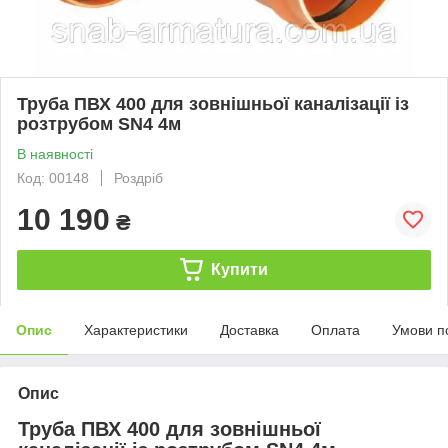
Труба ПВХ 400 для зовнішньої каналізації із
розтрубом SN4 4м
В наявності
Код: 00148
Роздріб
10 190
₴
Купити
Опис
Характеристики
Доставка
Оплата
Умови п
Опис
Труба ПВХ 400 для зовнішньої