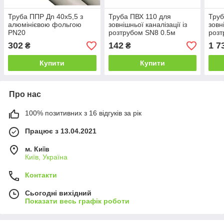
Труба ППР Дn 40х5,5 з
Труба ПВХ 110 для
Труб
алюмінієвою фольгою
зовнішньої каналізації із
зовн
PN20
розтрубом SN8 0.5м
розт
302
142
1 7
₴
₴
Купити
Купити
Про нас
100% позитивних з 16 відгуків за рік
Працює з 13.04.2021
м. Київ
Київ, Україна
Контакти
Сьогодні вихідний
Показати весь графік роботи