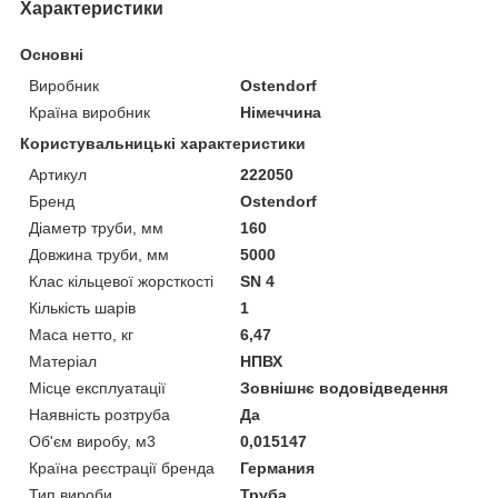
Характеристики
Основні
Виробник
Ostendorf
Країна виробник
Німеччина
Користувальницькі характеристики
Артикул
222050
Бренд
Ostendorf
Діаметр труби, мм
160
Довжина труби, мм
5000
Клас кільцевої жорсткості
SN 4
Кількість шарів
1
Маса нетто, кг
6,47
Матеріал
НПВХ
Місце експлуатації
Зовнішнє водовідведення
Наявність розтруба
Да
Об'єм виробу, м3
0,015147
Країна реєстрації бренда
Германия
Тип вироби
Труба