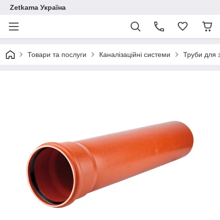
Zetkama Україна
Товари та послуги
Каналізаційні системи
Труби для з