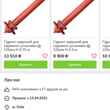
Гідрант чавунний для
Гідрант чавунний для
Гідр
підземної установки Ду
підземної установки Ду
підз
125мм H-3.75 м.
125мм H-2.0 м.
125м
13 510
9 900
10 
₴
₴
Купити
Купити
Про нас
94% позитивних з 17 відгуків за рік
Працює з 13.04.2021
м. Київ