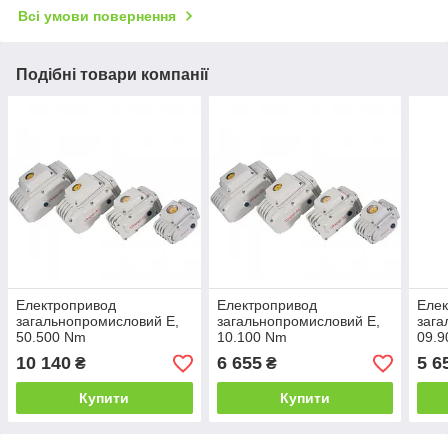
Всі умови повернення
Подібні товари компанії
Електропривод
Електропривод
Еле
загальнопромисловий E,
загальнопромисловий E,
зага
50.500 Nm
10.100 Nm
09.
10 140
6 655
5 6
₴
₴
Купити
Купити