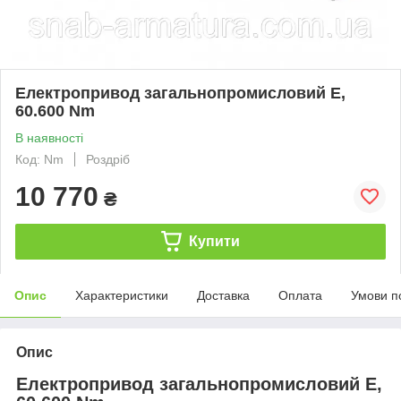
Електропривод загальнопромисловий E,
60.600 Nm
В наявності
Код: Nm
Роздріб
10 770
₴
Купити
Опис
Характеристики
Доставка
Оплата
Умови п
Опис
Електропривод загальнопромисловий E,