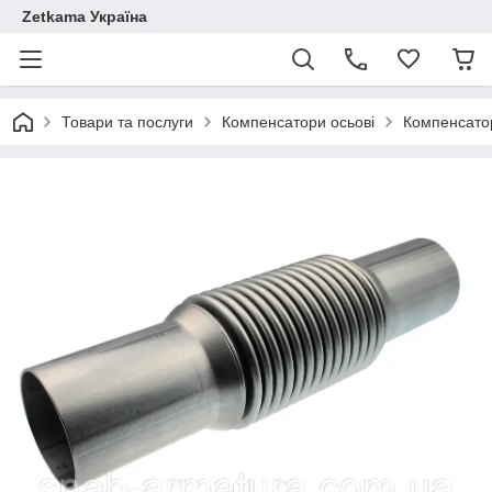
Zetkama Україна
Товари та послуги
Компенсатори осьові
Компенсато