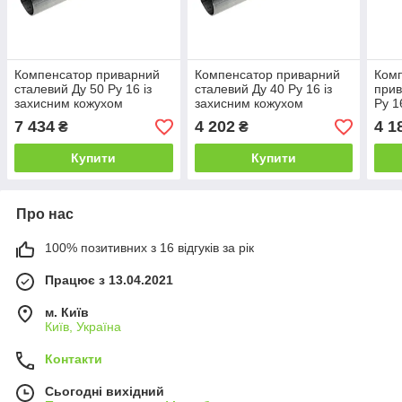
Компенсатор приварний
Компенсатор приварний
Комп
сталевий Ду 50 Ру 16 із
сталевий Ду 40 Ру 16 із
прив
захисним кожухом
захисним кожухом
Ру 1
7 434
4 202
4 1
₴
₴
Купити
Купити
Про нас
100% позитивних з 16 відгуків за рік
Працює з 13.04.2021
м. Київ
Київ, Україна
Контакти
Сьогодні вихідний