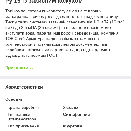
Ру 16 із захисним кожухом
Такі компенсатори використовуються на теплових
магістралях, причому як підземного, так і надземного типу.
Тиск у таких системах зазвичай становить від 1,0 мПА (10 кгс/
см2) до 2,5 мПА (25 кгс/см2), а в ролі теплоносія може
виступати вода, пара та інші робочі середовища. Компанія
ТОВ Снаб-Арматура надає своїм клієнтам осьові
компенсатори з повним комплектом документації від
виробника, включаючи сертифікати, що підтверджують
відповідність нормам ГОСТ.
Приховати
Характеристики
Основні
Країна виробник
Україна
Тип вставки
Сильфонний
(компенсатора)
Тип приєднання
Муфтове