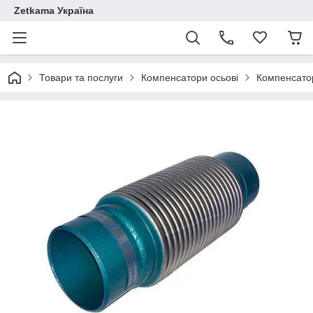
Zetkama Україна
Товари та послуги
Компенсатори осьові
Компенсато