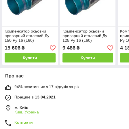
Компенсатор осьовий
Компенсатор осьовий
Комп
приварний сталевий Ду
приварний сталевий Ду
прив
150 Ру 16 (L60)
125 Ру 16 (L60)
Ру 1
15 606
9 486
4 1
₴
₴
Купити
Купити
Про нас
94% позитивних з 17 відгуків за рік
Працює з 13.04.2021
м. Київ
Київ, Україна
Контакти