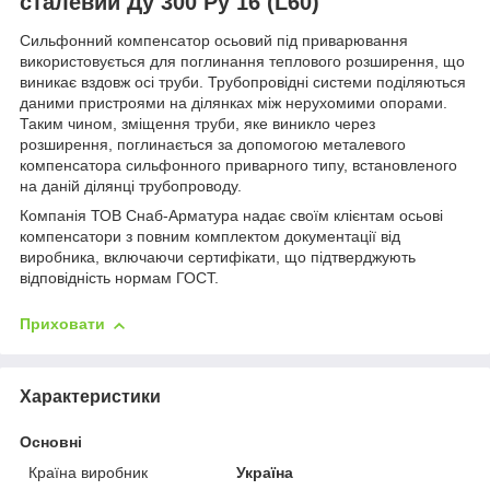
сталевий Ду 300 Ру 16 (L60)
Сильфонний компенсатор осьовий під приварювання
використовується для поглинання теплового розширення, що
виникає вздовж осі труби. Трубопровідні системи поділяються
даними пристроями на ділянках між нерухомими опорами.
Таким чином, зміщення труби, яке виникло через
розширення, поглинається за допомогою металевого
компенсатора сильфонного приварного типу, встановленого
на даній ділянці трубопроводу.
Компанія ТОВ Снаб-Арматура надає своїм клієнтам осьові
компенсатори з повним комплектом документації від
виробника, включаючи сертифікати, що підтверджують
відповідність нормам ГОСТ.
Приховати
Характеристики
Основні
Країна виробник
Україна