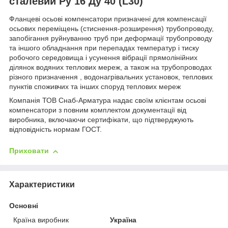
сталевий Ру 16 Ду 40 (L30)
Фланцеві осьові компенсатори призначені для компенсації
осьових переміщень (стиснення-розширення) трубопроводу,
запобігання руйнуванню труб при деформації трубопроводу
та іншого обладнання при перепадах температур і тиску
робочого середовища і усунення вібрації прямолінійних
ділянок водяних теплових мереж, а також на трубопроводах
різного призначення , водонагрівальних установок, теплових
пунктів споживчих та інших споруд теплових мереж
Компанія ТОВ Снаб-Арматура надає своїм клієнтам осьові
компенсатори з повним комплектом документації від
виробника, включаючи сертифікати, що підтверджують
відповідність нормам ГОСТ.
Приховати
Характеристики
Основні
Країна виробник
Україна