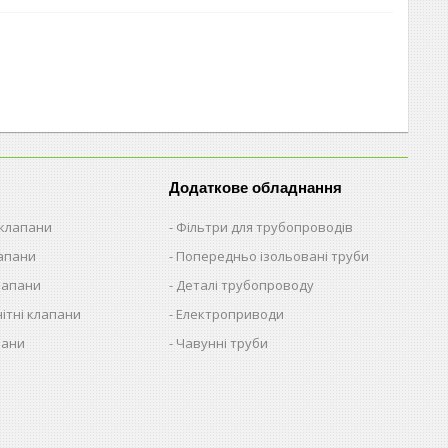
Додаткове обладнання
 клапани
Фільтри для трубопроводів
лапани
Попередньо ізольовані труби
лапани
Деталі трубопроводу
ітні клапани
Електроприводи
пани
Чавунні труби