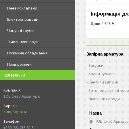
Пневмоклапани
Інформація дл
Електроприводи
Ціна:
2 626 ₴
Чавунні труби
Лічильники води
Пожежне обладнання
Запірна арматура
Поліпропілен
Засувки
Крани кульові
КОНТАКТИ
Вентили запірні
Затвори дискові пово
ТОВ Снаб Арматура
Лічильники води
Київ, Україна
ТОВ Снаб Арматур
+380 (66) 456-62-51