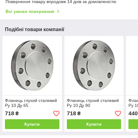
Повернення товару впродовж 14 днів за домовленістю
Всі умови повернення
Подібні товари компанії
Фланець глухий сталевий
Фланець глухий сталевий
Флан
Ру 10 Ду 65
Ру 10 Ду 80
Ру 1
718
718
440
₴
₴
Купити
Купити