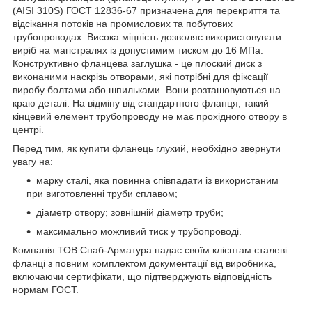
(AISI 310S) ГОСТ 12836-67 призначена для перекриття та
відсікання потоків на промислових та побутових
трубопроводах. Висока міцність дозволяє використовувати
виріб на магістралях із допустимим тиском до 16 МПа.
Конструктивно фланцева заглушка - це плоский диск з
виконаними наскрізь отворами, які потрібні для фіксації
виробу болтами або шпильками. Вони розташовуються на
краю деталі. На відміну від стандартного фланця, такий
кінцевий елемент трубопроводу не має прохідного отвору в
центрі.
Перед тим, як купити фланець глухий, необхідно звернути
увагу на:
марку сталі, яка повинна співпадати із використаним
при виготовленні труби сплавом;
діаметр отвору; зовнішній діаметр труби;
максимально можливий тиск у трубопроводі.
Компанія ТОВ Снаб-Арматура надає своїм клієнтам сталеві
фланці з повним комплектом документації від виробника,
включаючи сертифікати, що підтверджують відповідність
нормам ГОСТ.