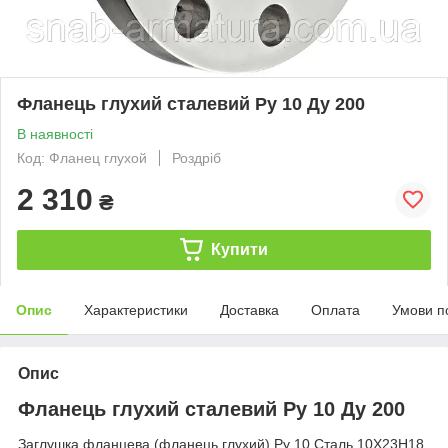
Фланець глухий сталевий Ру 10 Ду 200
В наявності
Код: Фланец глухой
Роздріб
2 310
₴
Купити
Опис
Характеристики
Доставка
Оплата
Умови п
Опис
Фланець глухий сталевий Ру 10 Ду 200
Заглушка фланцева (фланець глухий) Ру 10 Сталь 10X23H18