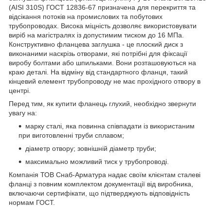
(AISI 310S) ГОСТ 12836-67 призначена для перекриття та
відсікання потоків на промислових та побутових
трубопроводах. Висока міцність дозволяє використовувати
виріб на магістралях із допустимим тиском до 16 МПа.
Конструктивно фланцева заглушка - це плоский диск з
виконаними наскрізь отворами, які потрібні для фіксації
виробу болтами або шпильками. Вони розташовуються на
краю деталі. На відміну від стандартного фланця, такий
кінцевий елемент трубопроводу не має прохідного отвору в
центрі.
Перед тим, як купити фланець глухий, необхідно звернути
увагу на:
марку сталі, яка повинна співпадати із використаним
при виготовленні труби сплавом;
діаметр отвору; зовнішній діаметр труби;
максимально можливий тиск у трубопроводі.
Компанія ТОВ Снаб-Арматура надає своїм клієнтам сталеві
фланці з повним комплектом документації від виробника,
включаючи сертифікати, що підтверджують відповідність
нормам ГОСТ.