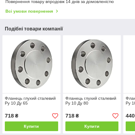
Повернення товару впродовж 14 днів за домовленістю
Всі умови повернення
Подібні товари компанії
Фланець глухий сталевий
Фланець глухий сталевий
Флан
Ру 10 Ду 65
Ру 10 Ду 80
Ру 1
718
718
440
₴
₴
Купити
Купити