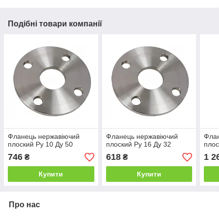
Подібні товари компанії
Фланець нержавіючий
Фланець нержавіючий
Фла
плоский Ру 10 Ду 50
плоский Ру 16 Ду 32
плос
746
618
1 2
₴
₴
Купити
Купити
Про нас