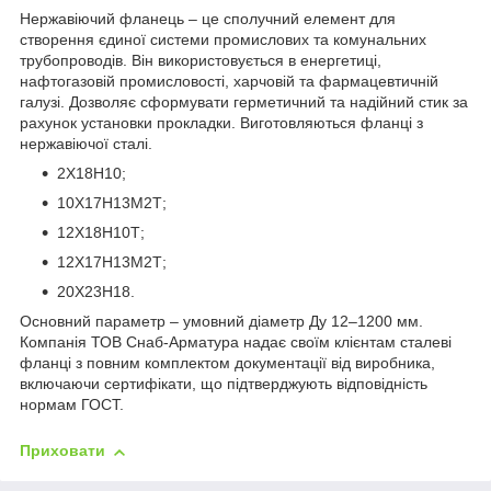
Нержавіючий фланець – це сполучний елемент для
створення єдиної системи промислових та комунальних
трубопроводів. Він використовується в енергетиці,
нафтогазовій промисловості, харчовій та фармацевтичній
галузі. Дозволяє сформувати герметичний та надійний стик за
рахунок установки прокладки. Виготовляються фланці з
нержавіючої сталі.
2Х18Н10;
10Х17Н13М2Т;
12Х18Н10Т;
12Х17Н13М2Т;
20Х23Н18.
Основний параметр – умовний діаметр Ду 12–1200 мм.
Компанія ТОВ Снаб-Арматура надає своїм клієнтам сталеві
фланці з повним комплектом документації від виробника,
включаючи сертифікати, що підтверджують відповідність
нормам ГОСТ.
Приховати