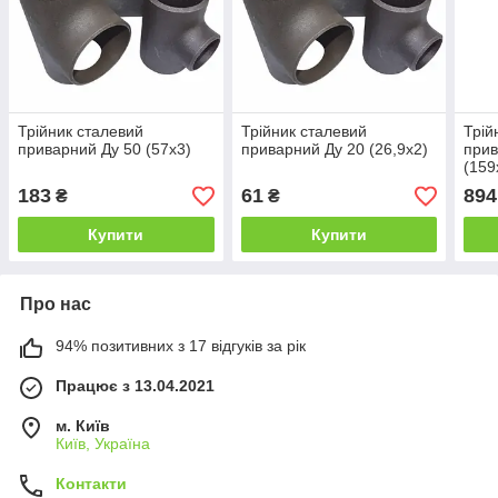
Трійник сталевий
Трійник сталевий
Трій
приварний Ду 50 (57х3)
приварний Ду 20 (26,9х2)
прив
(159
183
61
894
₴
₴
Купити
Купити
Про нас
94% позитивних з 17 відгуків за рік
Працює з 13.04.2021
м. Київ
Київ, Україна
Контакти