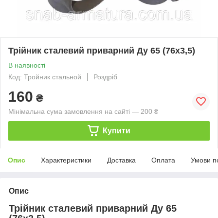
Трійник сталевий приварний Ду 65 (76х3,5)
В наявності
Код: Тройник стальной
Роздріб
160
₴
Мінімальна сума замовлення на сайті — 200 ₴
Купити
Опис
Характеристики
Доставка
Оплата
Умови п
Опис
Трійник сталевий приварний Ду 65