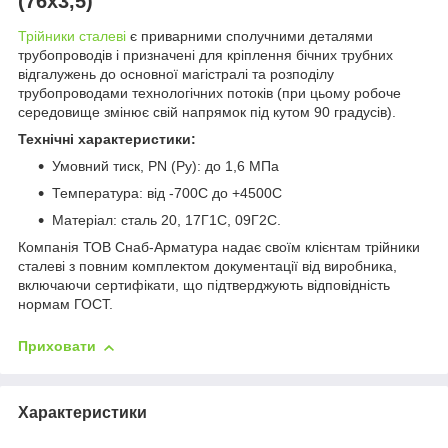
(76х3,5)
Трійники сталеві
є приварними сполучними деталями
трубопроводів і призначені для кріплення бічних трубних
відгалужень до основної магістралі та розподілу
трубопроводами технологічних потоків (при цьому робоче
середовище змінює свій напрямок під кутом 90 градусів).
Технічні характеристики:
Умовний тиск, PN (Ру): до 1,6 МПа
Температура: від -700С до +4500С
Матеріал: сталь 20, 17Г1С, 09Г2С.
Компанія ТОВ Снаб-Арматура надає своїм клієнтам трійники
сталеві з повним комплектом документації від виробника,
включаючи сертифікати, що підтверджують відповідність
нормам ГОСТ.
Приховати
Характеристики