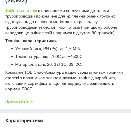
(26,9х2)
Трійники сталеві
є приварними сполучними деталями
трубопроводів і призначені для кріплення бічних трубних
відгалужень до основної магістралі та розподілу
трубопроводами технологічних потоків (при цьому робоче
середовище змінює свій напрямок під кутом 90 градусів).
Технічні характеристики:
Умовний тиск, PN (Ру): до 1,6 МПа
Температура: від -700С до +4500С
Матеріал: сталь 20, 17Г1С, 09Г2С.
Компанія ТОВ Снаб-Арматура надає своїм клієнтам трійники
сталеві з повним комплектом документації від виробника,
включаючи сертифікати, що підтверджують відповідність
нормам ГОСТ.
Приховати
Характеристики