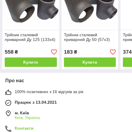
Трійник сталевий
Трійник сталевий
Трій
приварний Ду 125 (133х4)
приварний Ду 50 (57х3)
прив
558
183
374
₴
₴
Купити
Купити
Про нас
100% позитивних з 16 відгуків за рік
Працює з 13.04.2021
м. Київ
Київ, Україна
Контакти