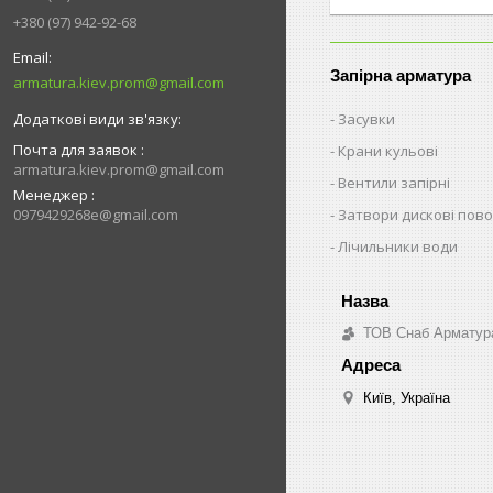
+380 (97) 942-92-68
Запірна арматура
armatura.kiev.prom@gmail.com
Засувки
Почта для заявок
Крани кульові
armatura.kiev.prom@gmail.com
Вентили запірні
Менеджер
0979429268e@gmail.com
Затвори дискові пово
Лічильники води
ТОВ Снаб Арматур
Київ, Україна