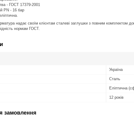
тва - ГОСТ 17379-2001
й PN - 16 бар
еліптична.
матура надає своїм клієнтам сталеві заглушки з повним комплектом док
ідність нормам ГОСТ.
и
Україна
Сталь
Еліптична (с
12 років
я замовлення