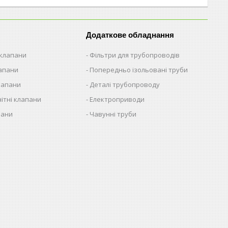
Додаткове обладнання
 клапани
Фільтри для трубопроводів
лапани
Попередньо ізольовані труби
лапани
Деталі трубопроводу
ітні клапани
Електроприводи
пани
Чавунні труби