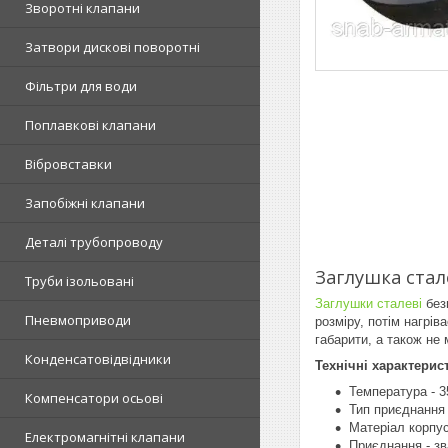
Зворотні клапани
Затвори дискові поворотні
Фільтри для води
Поплавкові клапани
Вібровставки
Запобіжні клапани
Деталі трубопроводу
Заглушка стал
Труби ізольовані
Заглушки сталеві
без
Пневмоприводи
розміру, потім нагрі
габарити, а також не
Конденсатовідвідники
Технічні характерис
Температура - 3
Компенсатори осьові
Тип приєднання 
Матеріал корпус
Електромагнітні клапани
Приєднання - з