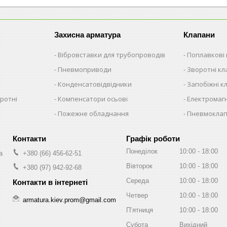
Захисна арматура
Клапани
Вібровставки для трубопроводів
Поплавкові
Пневмоприводи
Зворотні к
Конденсатовідвідники
Запобіжні к
ротні
Компенсатори осьові
Електромагн
Пожежне обладнання
Пневмокла
Графік роботи
Понеділок
10:00
18:00
а
+380 (66) 456-62-51
Вівторок
10:00
18:00
+380 (97) 942-92-68
Середа
10:00
18:00
Четвер
10:00
18:00
armatura.kiev.prom@gmail.com
Пʼятниця
10:00
18:00
Субота
Вихідний