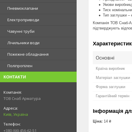
Умови виробниц
Пневмоклапани
Тиск номінальни
Тип заглушки – 
Електроприводи
Компанія ТОВ Снаб-Ар
підтверджують відпов
Чавунні труби
Лічильники води
Характеристик
Пожежне обладнання
Основні
Поліпропілен
Країна виробник
КОНТАКТИ
Матеріал заглушки
Форма заглушки
Гарантійний термін
ТОВ Снаб Арматура
Інформація дл
Київ, Україна
Ціна:
14 ₴
+380 (66) 456-62-51