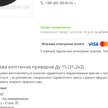
+380 (66) 456-62-51
повернення товару протягом 14 днів
за домо
У компанії підключені електронні платежі. Те
ева еліптична приварна Ду 15 (21,2х2)
шовні виготовляються шляхом гідравлічного видавлювання пресом з листа
вається, і за допомогою спеціального гідравлічного преса з даного аркуш
 мають жодного зварного шва.
тики:
50°
- під приварювання
у - Сталь 20
варювання