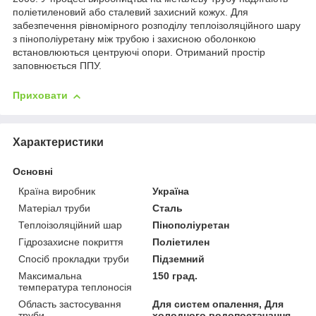
поліетиленовий або сталевий захисний кожух. Для
забезпечення рівномірного розподілу теплоізоляційного шару
з пінополіуретану між трубою і захисною оболонкою
встановлюються центруючі опори. Отриманий простір
заповнюється ППУ.
Приховати
Характеристики
Основні
Країна виробник
Україна
Матеріал труби
Сталь
Теплоізоляційний шар
Пінополіуретан
Гідрозахисне покриття
Поліетилен
Спосіб прокладки труби
Підземний
Максимальна
150 град.
температура теплоносія
Область застосування
Для систем опалення, Для
труби
холодного водопостачання,