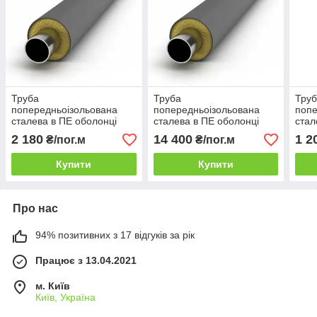
Труба
Труба
Тру
попередньоізольована
попередньоізольована
попе
сталева в ПЕ оболонці
сталева в ПЕ оболонці
стал
ф89/160 мм
ф325/450 мм
ф48
2 180
14 400
1 2
₴/пог.м
₴/пог.м
Купити
Купити
Про нас
94% позитивних з 17 відгуків за рік
Працює з 13.04.2021
м. Київ
Київ, Україна