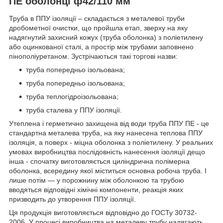
ПЕ оболонці ф42/110 мм
Труба в ППУ ізоляції – складається з металевої труби
дробометної очистки, що пройшла етап, зверху на яку
надягнутий захисний кожух (труба оболонка) з поліетилену
або оцинкованої сталі, а простір між трубами заповнено
пінополіуретаном. Зустрічаються такі торгові назви:
труба попередньо ізольована;
труба попередньо ізольована;
труба теплогідроізольована;
труба сталева у ППУ ізоляції.
Утеплена і герметично захищена від води труба ППУ ПЕ - це
стандартна металева труба, на яку нанесена теплова ППУ
ізоляція, а поверх - міцна оболонка з поліетилену. У реальних
умовах виробництва послідовність нанесення ізоляції дещо
інша - спочатку виготовляється циліндрична полімерна
оболонка, всередину якої міститься основна робоча труба. І
лише потім — у порожнину між оболонкою та трубою
вводяться відповідні хімічні компоненти, реакція яких
призводить до утворення ППУ ізоляції.
Ця продукція виготовляється відповідно до ГОСТу 30732-
2006. У процесі виробництва на металеву трубу надягають