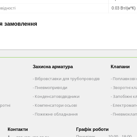
відності
0.03 Вт/(м*К)
я замовлення
Захисна арматура
Клапани
Вібровставки для трубопроводів
Поплавкові
Пневмоприводи
Зворотні к
Конденсатовідвідники
Запобіжні к
ротні
Компенсатори осьові
Електромагн
Пожежне обладнання
Пневмокла
Графік роботи
Понеділок
10:00
18:00