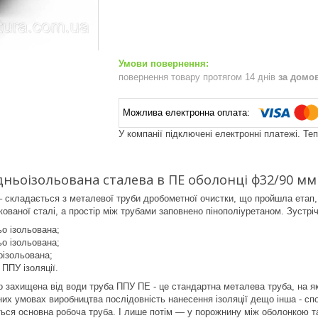
повернення товару протягом 14 днів
за домо
У компанії підключені електронні платежі. Те
ньоізольована сталева в ПЕ оболонці ф32/90 мм
 – складається з металевої труби дробометної очистки, що пройшла етап,
ованої сталі, а простір між трубами заповнено пінополіуретаном. Зустріч
о ізольована;
о ізольована;
оізольована;
 ППУ ізоляції.
о захищена від води труба ППУ ПЕ - це стандартна металева труба, на як
них умовах виробництва послідовність нанесення ізоляції дещо інша - с
ться основна робоча труба. І лише потім — у порожнину між оболонкою та 