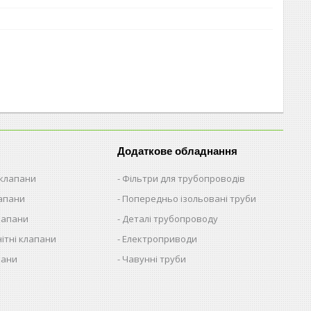
Додаткове обладнання
 клапани
Фільтри для трубопроводів
лапани
Попередньо ізольовані труби
лапани
Деталі трубопроводу
ітні клапани
Електроприводи
пани
Чавунні труби