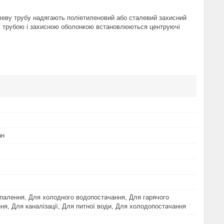
алеву трубу надягають поліетиленовий або сталевий захисний
між трубою і захисною оболонкою встановлюються центруючі
ан
палення, Для холодного водопостачання, Для гарячого
ня, Для каналізації, Для питної води, Для холодопостачання