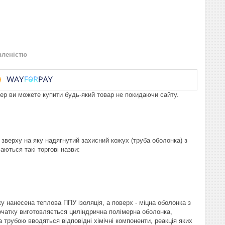
вленістю
пер ви можете купити будь-який товар не покидаючи сайту.
 зверху на яку надягнутий захисний кожух (труба оболонка) з
аються такі торгові назви:
у нанесена теплова ППУ ізоляція, а поверх - міцна оболонка з
початку виготовляється циліндрична полімерна оболонка,
трубою вводяться відповідні хімічні компоненти, реакція яких