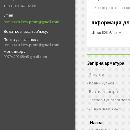
+380 (97) 942-92-68
Коефіцієнт теплопро
armatura.kiev.prom@gmail.com
Інформація дл
Ціна:
930 ₴/пог.м
Почта для заявок
armatura.kiev.prom@gmail.com
Менеджер
0979429268e@gmail.com
Запірна арматура
Засувки
Крани кульові
Вентили запірні
Затвори дискові пово
Лічильники води