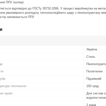
ння ППУ ізоляції.
ляється відповідно до ГОСТу 30732-2006. У процесі виробництва на мет
ння рівномірного розподілу теплоізоляційного шару з пінополіуретану 
стір заповнюється ППУ.
и
Україна
Сталь
ар
Пінополіурет
ття
Поліетилен
руби
Підземний
ратура теплоносія
150 град.
ня труби
Для систем о
водопостачан
2 років