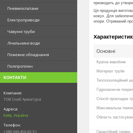
призводить до утворе
Пневмоклапани
Ця продукція виготов
кожух. Для забезпече
Електроприводи
опори. Отриманий про
Чавунні труби
Характеристик
Лічильники води
Основні
Пожежне обладнання
Країна виробник
Поліпропілен
Матеріал труби
КОНТАКТИ
Теплоізоляційний ш
Гідрозахисне покри
Спосіб прокладки т
ТОВ Снаб Арматура
Максимальна темпе
Київ, Україна
Область застосуван
+380 (66) 456-62-51
Гарантійний термін