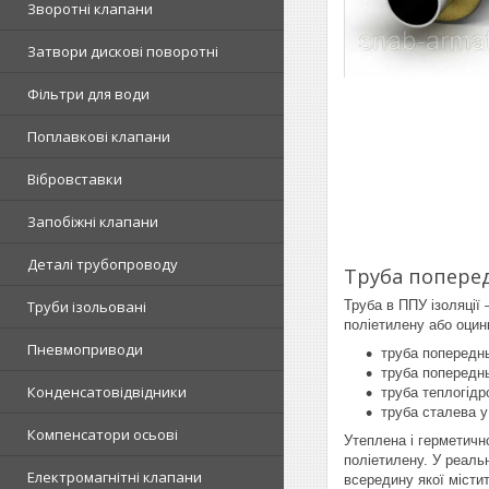
Зворотні клапани
Затвори дискові поворотні
Фільтри для води
Поплавкові клапани
Вібровставки
Запобіжні клапани
Деталі трубопроводу
Труба поперед
Труба в ППУ ізоляції
Труби ізольовані
поліетилену або оцинк
Пневмоприводи
труба попереднь
труба попереднь
Конденсатовідвідники
труба теплогідр
труба сталева у
Компенсатори осьові
Утеплена і герметичн
поліетилену. У реаль
Електромагнітні клапани
всередину якої місти