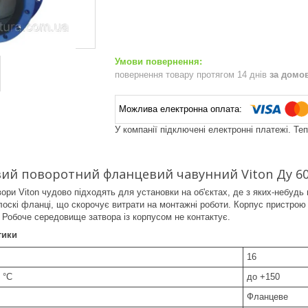
повернення товару протягом 14 днів
за домо
У компанії підключені електронні платежі. Те
ий поворотний фланцевий чавунний Viton Ду 60
вори Viton чудово підходять для установки на об'єктах, де з яких-небу
оскі фланці, що скорочує витрати на монтажні роботи. Корпус пристро
Робоче середовище затвора із корпусом не контактує.
тики
16
 °C
до +150
Фланцеве