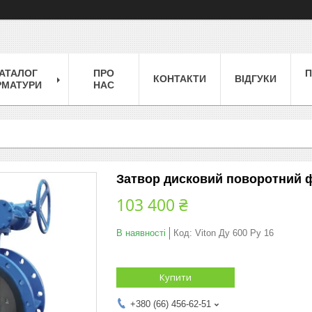
АТАЛОГ
ПРО
П
КОНТАКТИ
ВІДГУКИ
РМАТУРИ
НАС
Затвор дисковий поворотний ф
103 400 ₴
В наявності
Код:
Viton Ду 600 Ру 16
Купити
+380 (66) 456-62-51