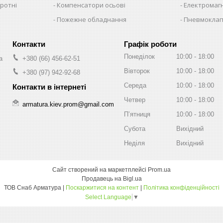
ротні
Компенсатори осьові
Електромагн
Пожежне обладнання
Пневмокла
Графік роботи
Понеділок
10:00
18:00
а
+380 (66) 456-62-51
Вівторок
10:00
18:00
+380 (97) 942-92-68
Середа
10:00
18:00
Четвер
10:00
18:00
armatura.kiev.prom@gmail.com
Пʼятниця
10:00
18:00
Субота
Вихідний
Неділя
Вихідний
Сайт створений на маркетплейсі
Prom.ua
Продавець на Bigl.ua
ТОВ Снаб Арматура |
Поскаржитися на контент
|
Політика конфіденційності
Select Language
▼