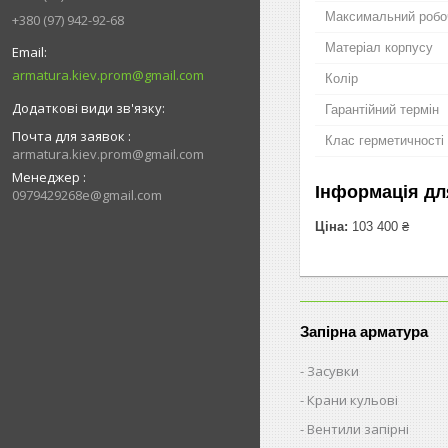
Максимальний робо
+380 (97) 942-92-68
Матеріал корпусу
armatura.kiev.prom@gmail.com
Колір
Гарантійний термін
Почта для заявок
Клас герметичності
armatura.kiev.prom@gmail.com
Менеджер
Інформація дл
0979429268e@gmail.com
Ціна:
103 400 ₴
Запірна арматура
Засувки
Крани кульові
Вентили запірні