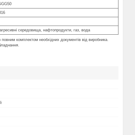
 GGG50
316
оагресивні середовища, нафтопродукти, газ, вода
з повним комплектом необхідних документів від виробника.
обладнання.
й