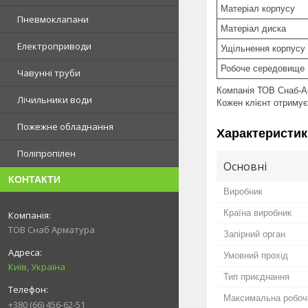
Матеріал корпусу
Пневмоклапани
Матеріал диска
Електроприводи
Ущільнення корпусу
Робоче середовище
Чавунні труби
Компанія ТОВ Снаб-Ар
Лічильники води
Кожен клієнт отримує
Пожежне обладнання
Характеристик
Поліпропілен
Основні
КОНТАКТИ
Виробник
Країна виробник
ТОВ Снаб Арматура
Запірний орган
Умовний прохід
Київ, Україна
Тип приєднання
Максимальна робоч
+380 (66) 456-62-51