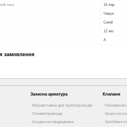
чий тиск
16 бар
Чавун
Синій
12 міс
А
я замовлення
Захисна арматура
Клапани
Вібровставки для трубопроводів
Поплавкові
Пневмоприводи
Зворотні к
Конденсатовідвідники
Запобіжні к