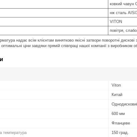
ковкий чавун
нж сталь AISI
VITON
повітря, слаб
матура надає всім клієнтам винятково якісні затвори поворотні дискові 
 оптимальні ціни завдяки прямій співпраці нашої компанії з виробником 
и
Viton
Китай
Однодискови
600 мм
Фланцеве
а температура
150 град.