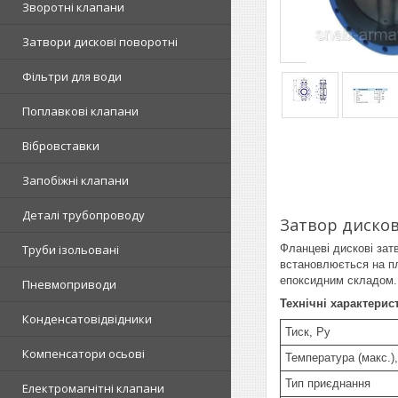
Зворотні клапани
Затвори дискові поворотні
Фільтри для води
Поплавкові клапани
Вібровставки
Запобіжні клапани
Деталі трубопроводу
Затвор дисков
Фланцеві дискові зат
Труби ізольовані
встановлюється на пл
епоксидним складом. 
Пневмоприводи
Технічні характерис
Конденсатовідвідники
Тиск, Ру
Компенсатори осьові
Температура (макс.),
Тип приєднання
Електромагнітні клапани