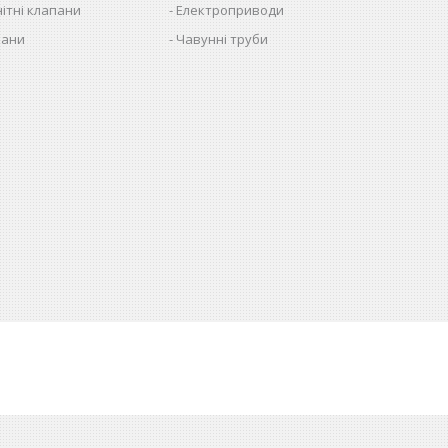
ітні клапани
Електроприводи
пани
Чавунні труби