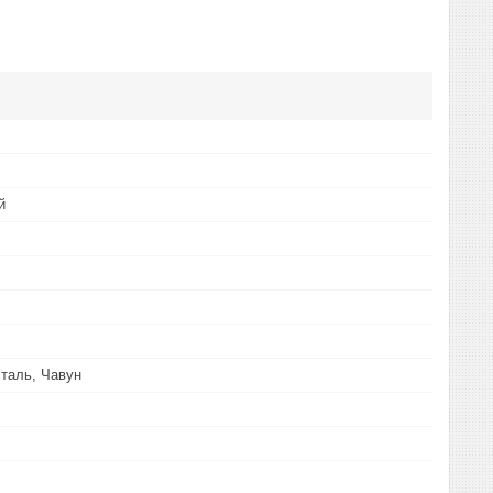
й
таль, Чавун