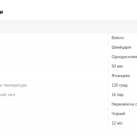
и
Belimo
Швейцарія
Однодискови
50 мм
Фланцеве
а температура
120 град.
чий тиск
16 бар
Нержавіюча с
Чорний
12 міс