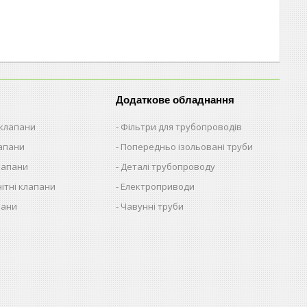
Додаткове обладнання
 клапани
Фільтри для трубопроводів
лапани
Попередньо ізольовані труби
лапани
Деталі трубопроводу
ітні клапани
Електроприводи
пани
Чавунні труби