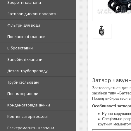
Зворотні клапани
Затвори дискові поворотні
Фільтри для води
Поплавкові клапани
Вібровставки
Запобіжні клапани
Деталі трубопроводу
Затвор чавунн
Труби ізольовані
Застосовується для п
заслінки типу «Батт
Пневмоприводи
Привід вибирається в
Конденсатовідвідники
Особливості затвор
Ручне керуванн
Компенсатори осьові
Спеціально роз
крутним моментом
Електромагнітні клапани