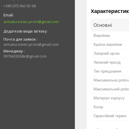
+380 (97) 942-92-68
Характеристик
armatura.kiev.prom@gmail.com
Основні
Виробник
Почта для заявок
armatura.kiev.prom@gmail.com
Країна виробник
Менеджер
Запірний орган
0979429268e@gmail.com
Умовний прохід
Тип приєднання
Максимальна робоч
Максимальний робо
Матеріал корпусу
Колір
Гарантійний термін