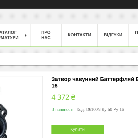
АТАЛОГ
ПРО
П
КОНТАКТИ
ВІДГУКИ
РМАТУРИ
НАС
Затвор чавунний Баттерфляй B
16
4 372 ₴
В наявності
Код:
D6100N Ду 50 Ру 16
Купити