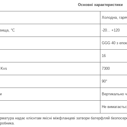
Основні характеристики
Холодна, гаря
вища, °C
-20... +120
GGG 40 з епо
16
 Kvs
7300
90°
и
Вертикально ч
Не вимагаєть
матура надає клієнтам якісні міжфланцеві затвори батерфляй безпосере
робника.