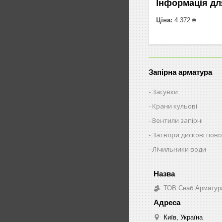
Інформація дл
Ціна:
4 372 ₴
Запірна арматура
Засувки
Крани кульові
Вентили запірні
Затвори дискові пово
Лічильники води
ТОВ Снаб Арматур
Київ, Україна