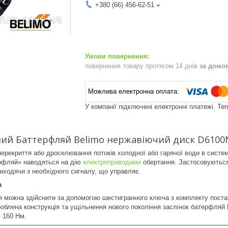
+380 (66) 456-62-51
повернення товару протягом 14 днів
за домо
У компанії підключені електронні платежі. Те
ий Баттерфляй Belimo нержавіючий диск D6100N
ерекриття або дроселювання потоків холодної або гарячої води в систе
ерфляй» наводяться на дію
електроприводами
обертання. Застосовуються 
иходячи з необхідного сигналу, що управляє.
а
я можна здійснити за допомогою шестигранного ключа з комплекту поста
роблена конструкція та ущільнення нового покоління заслінок батерфля
 160 Нм.