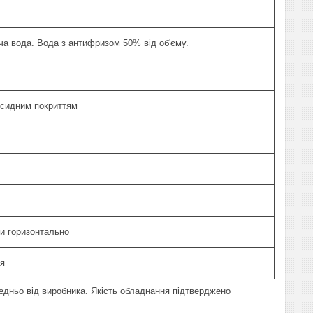
ча вода. Вода з антифризом 50% від об'єму.
ксидним покриттям
и горизонтально
ся
дньо від виробника. Якість обладнання підтверджено