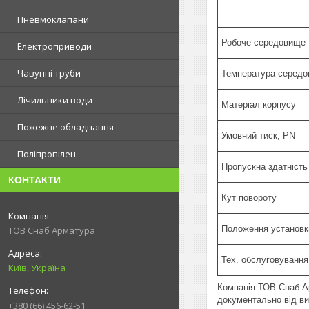
Пневмоклапани
Робоче середовище
Електроприводи
Чавунні труби
Температура середо
Лічильники води
Матеріал корпусу
Пожежне обладнання
Умовний тиск, PN
Поліпропілен
Пропускна здатність
КОНТАКТИ
Кут повороту
Положення установк
ТОВ Снаб Арматура
Тех. обслуговування
Київ, Україна
Компанія ТОВ Снаб-Ар
документально від ви
+380 (66) 456-62-51