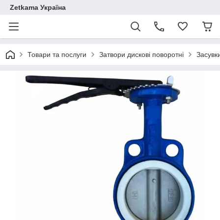
Zetkama Україна
Товари та послуги
Затвори дискові поворотні
Засувк