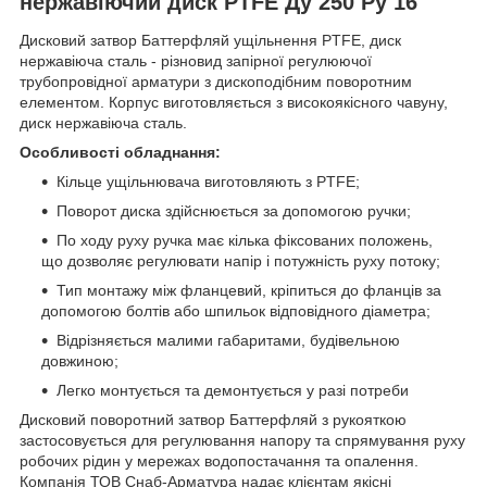
нержавіючий диск PTFE Ду 250 Ру 16
Дисковий затвор Баттерфляй ущільнення PTFE, диск
нержавіюча сталь - різновид запірної регулюючої
трубопровідної арматури з дископодібним поворотним
елементом. Корпус виготовляється з високоякісного чавуну,
диск нержавіюча сталь.
Особливості обладнання:
Кільце ущільнювача виготовляють з PTFE;
Поворот диска здійснюється за допомогою ручки;
По ходу руху ручка має кілька фіксованих положень,
що дозволяє регулювати напір і потужність руху потоку;
Тип монтажу між фланцевий, кріпиться до фланців за
допомогою болтів або шпильок відповідного діаметра;
Відрізняється малими габаритами, будівельною
довжиною;
Легко монтується та демонтується у разі потреби
Дисковий поворотний затвор Баттерфляй з рукояткою
застосовується для регулювання напору та спрямування руху
робочих рідин у мережах водопостачання та опалення.
Компанія ТОВ Снаб-Арматура надає клієнтам якісні