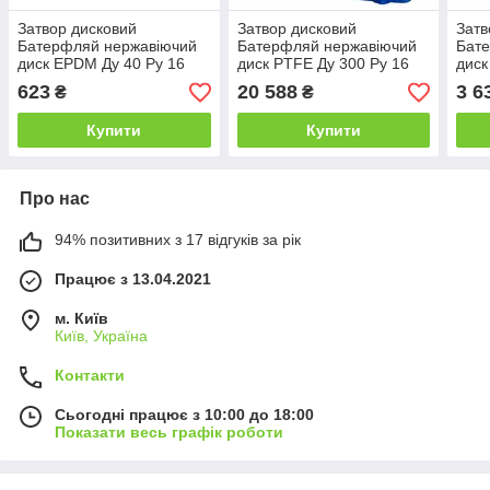
Затвор дисковий
Затвор дисковий
Затв
Батерфляй нержавіючий
Батерфляй нержавіючий
Бат
диск EPDM Ду 40 Ру 16
диск PTFE Ду 300 Ру 16
диск
під редуктор
623
20 588
3 6
₴
₴
Купити
Купити
Про нас
94% позитивних з 17 відгуків за рік
Працює з 13.04.2021
м. Київ
Київ, Україна
Контакти
Сьогодні працює з 10:00 до 18:00
Показати весь графік роботи