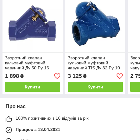
Зворотний клапан
Зворотний клапан
Звор
кульовий муфтовий
кульовий муфтовий
куль
чавунний Ду 50 Ру 16
чавунний TIS Ду 32 Ру 10
чаву
1 898
3 125
2 7
₴
₴
Купити
Купити
Про нас
100% позитивних з 16 відгуків за рік
Працює з 13.04.2021