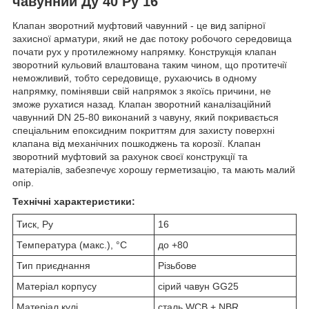
чавунний Ду 40 Ру 16
Клапан зворотний муфтовий чавунний - це вид запірної
захисної арматури, який не дає потоку робочого середовища
почати рух у протилежному напрямку. Конструкція клапан
зворотний кульовий влаштована таким чином, що протитечії
неможливий, тобто середовище, рухаючись в одному
напрямку, помінявши свій напрямок з якоїсь причини, не
зможе рухатися назад. Клапан зворотний каналізаційний
чавунний DN 25-80 виконаний з чавуну, який покривається
спеціальним епоксидним покриттям для захисту поверхні
клапана від механічних пошкоджень та корозії. Клапан
зворотний муфтовий за рахунок своєї конструкції та
матеріалів, забезпечує хорошу герметизацію, та мають малий
опір.
Технічні характеристики:
Тиск, Ру
16
Температура (макс.), °C
до +80
Тип приєднання
Різьбове
Матеріал корпусу
сірий чавун GG25
Матеріал кулі
сталь WCB + NBR