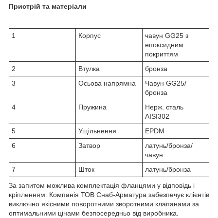
Пристрій та матеріали
1
Корпус
чавун GG25 з
епоксидним
покриттям
2
Втулка
бронза
3
Осьова напрямна
Чавун GG25/
бронза
4
Пружина
Нерж. сталь
AISI302
5
Ущільнення
EPDM
6
Затвор
латунь/бронза/
чавун
7
Шток
латунь/бронза
За запитом можлива комплектація фланцями у відповідь і
кріпленням. Компанія ТОВ Снаб-Арматура забезпечує клієнтів
виключно якісними поворотними зворотними клапанами за
оптимальними цінами безпосередньо від виробника.