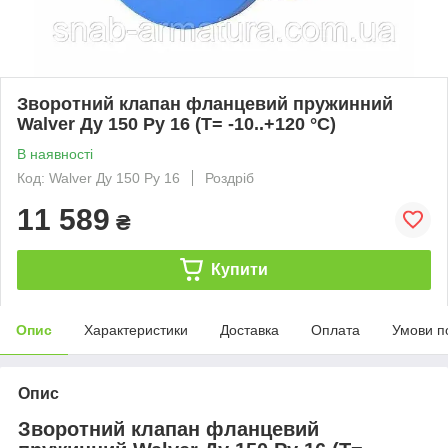
Зворотний клапан фланцевий пружинний
Walver Ду 150 Ру 16 (Т= -10..+120 °С)
В наявності
Код: Walver Ду 150 Ру 16
Роздріб
11 589
₴
Купити
Опис
Характеристики
Доставка
Оплата
Умови п
Опис
Зворотний клапан фланцевий