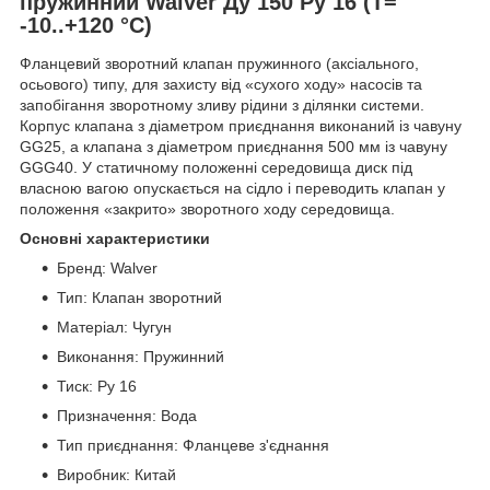
пружинний Walver Ду 150 Ру 16 (Т=
-10..+120 °С)
Фланцевий зворотний клапан пружинного (аксіального,
осьового) типу, для захисту від «сухого ходу» насосів та
запобігання зворотному зливу рідини з ділянки системи.
Корпус клапана з діаметром приєднання виконаний із чавуну
GG25, а клапана з діаметром приєднання 500 мм із чавуну
GGG40. У статичному положенні середовища диск під
власною вагою опускається на сідло і переводить клапан у
положення «закрито» зворотного ходу середовища.
Основні характеристики
Бренд: Walver
Тип: Клапан зворотний
Матеріал: Чугун
Виконання: Пружинний
Тиск: Ру 16
Призначення: Вода
Тип приєднання: Фланцеве з'єднання
Виробник: Китай