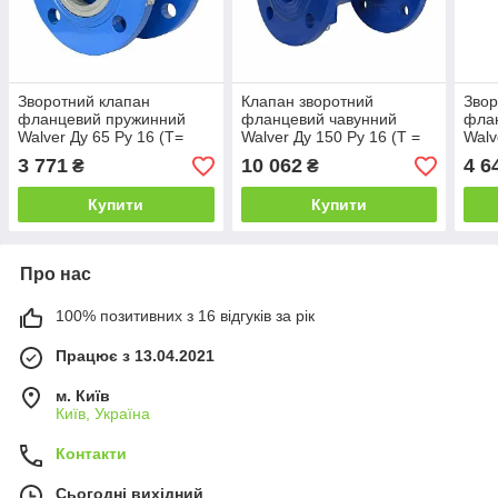
Зворотний клапан
Клапан зворотний
Звор
фланцевий пружинний
фланцевий чавунний
фла
Walver Ду 65 Ру 16 (Т=
Walver Ду 150 Ру 16 (Т =
Walv
-10..+120 °С)
80 °С)
-10.
3 771
10 062
4 6
₴
₴
Купити
Купити
Про нас
100% позитивних з 16 відгуків за рік
Працює з 13.04.2021
м. Київ
Київ, Україна
Контакти
Сьогодні вихідний