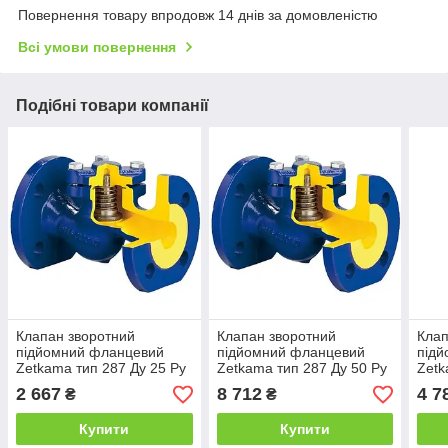
Повернення товару впродовж 14 днів за домовленістю
Всі умови повернення
Подібні товари компанії
Клапан зворотний
Клапан зворотний
Клап
підйомний фланцевий
підйомний фланцевий
під
Zetkama тип 287 Ду 25 Ру
Zetkama тип 287 Ду 50 Ру
Zetk
16
25
25
2 667
8 712
4 7
₴
₴
Купити
Купити