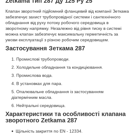
Zetkama тип 287 Ду 125 Ру 25
Клапан зворотний підйомний фланцевий від компанії Зеткама
забезпечує захист трубопровідної системи і сантехнічного
обладнання від руху потоку робочого середовища в
зворотному напрямку. Незалежно від рівня тиску в системі
можна клапан забезпечує максимальну герметичність за
умови експлуатації з різною робочим середовищем.
Застосування Зеткама 287
Промислові трубопроводи.
Холодильне обладнання та кондиціювання.
Промислова вода.
В установках для пара.
Опалювальне обладнання із застосуванням
діатермічним масла.
Нейтральні середовища.
Характеристики та особливості клапана
зворотного Zеtkama 287
Щільність закриття по EN - 12334.