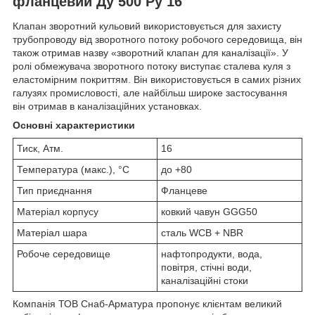
фланцевий Ду 500 Ру 16
Клапан зворотний кульовий використовується для захисту
трубопроводу від зворотного потоку робочого середовища, він
також отримав назву «зворотний клапан для каналізації». У
ролі обмежувача зворотного потоку виступає сталева куля з
еластомірним покриттям. Він використовується в самих різних
галузях промисловості, але найбільш широке застосування
він отримав в каналізаційних установках.
Основні характеристики
Тиск, Атм.
16
Температура (макс.), °C
до +80
Тип приєднання
Фланцеве
Матеріал корпусу
ковкий чавун GGG50
Матеріал шара
сталь WCB + NBR
Робоче середовище
нафтопродукти, вода,
повітря, стічні води,
каналізаційні стоки
Компанія ТОВ Снаб-Арматура пропонує клієнтам великий