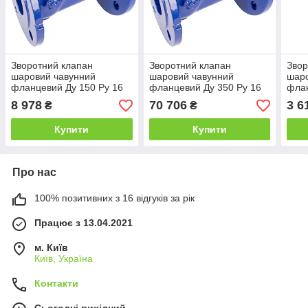
Зворотний клапан
Зворотний клапан
Звор
шаровий чавунний
шаровий чавунний
шаро
фланцевий Ду 150 Ру 16
фланцевий Ду 350 Ру 16
флан
8 978
70 706
3 6
₴
₴
Купити
Купити
Про нас
100% позитивних з 16 відгуків за рік
Працює з 13.04.2021
м. Київ
Київ, Україна
Контакти