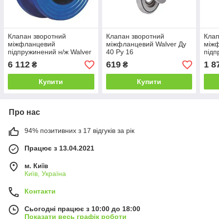
Клапан зворотний
Клапан зворотний
Клап
міжфланцевий
міжфланцевий Walver Ду
між
підпружинений н/ж Walver
40 Ру 16
підп
Ду 200 Ру 16
Ду 1
6 112
619
1 8
₴
₴
Купити
Купити
Про нас
94% позитивних з 17 відгуків за рік
Працює з 13.04.2021
м. Київ
Київ, Україна
Контакти
Сьогодні працює з 10:00 до 18:00
Показати весь графік роботи