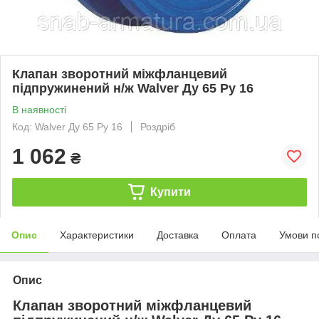
Клапан зворотний міжфланцевий
підпружинений н/ж Walver Ду 65 Ру 16
В наявності
Код: Walver Ду 65 Ру 16
Роздріб
1 062
₴
Купити
Опис
Характеристики
Доставка
Оплата
Умови п
Опис
Клапан зворотний міжфланцевий