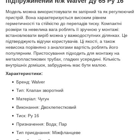
підпружинений н/ж Walver Ду 65 Ру 16
Модель можна використовувати як запірний та як регулюючий
пристрій. Вона характеризується високим рівнем
герметичності та стійкістю до перепадів тиску. Компактні
розміри та невелика вага роблять її зручною у монтажі:
встановлювати виріб можна у важкодоступних ділянках. Це
підтверджують відгуки користувачів. Ці якості, а також
невисока порівняно з аналогами вартість роблять його
популярним. Пристосування підходить для монтажу на
металопластикових трубах, гладких усередині. Кількість
внутрішніх домішок, забруднень має бути малою.
Характеристики:
Бренд: Walver
Тип: Клапан зворотний
Матеріал: Чугун
Виконання: Двохлепестковий
Тиск: Ру 16
Призначення: Вода; Пар
Тип приєднання: Міжфланцеве