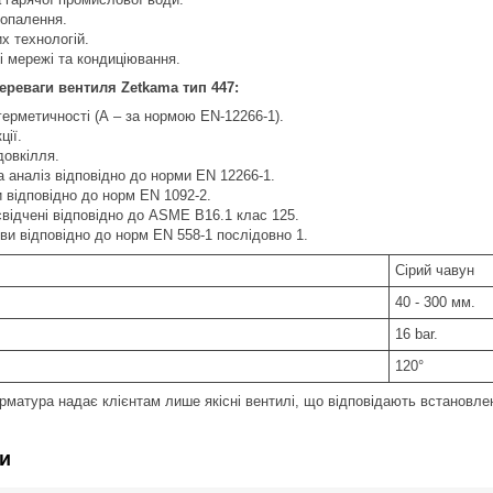
 опалення.
х технологій.
 мережі та кондиціювання.
ереваги вентиля Zetkama тип 447:
герметичності (А – за нормою EN-12266-1).
ції.
довкілля.
 аналіз відповідно до норми EN 12266-1.
 відповідно до норм EN 1092-2.
відчені відповідно до ASME B16.1 клас 125.
и відповідно до норм EN 558-1 послідовно 1.
Сірий чавун
40 - 300 мм.
16 bar.
120°
матура надає клієнтам лише якісні вентилі, що відповідають встановл
и