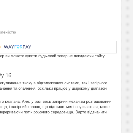
вленістю
пер ви можете купити будь-який товар не покидаючи сайту.
у 16
гулювання тиску в відгалуженнях системи, так і запірного
ачання та опалення, оскільки працює у широкому діапазоні
о клапана. Але, у разі весь запірний механізм розташований
ща, і запірний клапан, що піднімається і опускається, може
 перериваючи потік робочого середовища. Варто відзначити