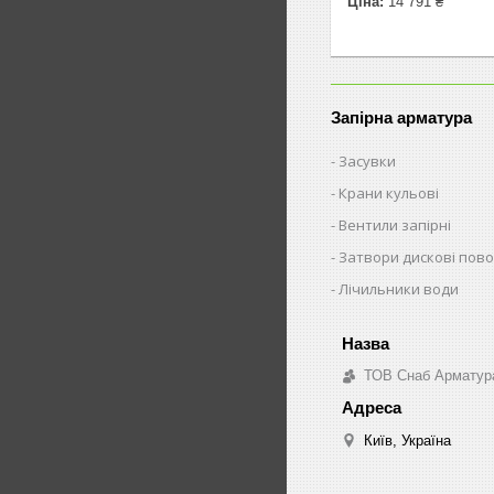
Ціна:
14 791 ₴
Запірна арматура
Засувки
Крани кульові
Вентили запірні
Затвори дискові пово
Лічильники води
ТОВ Снаб Арматур
Київ, Україна