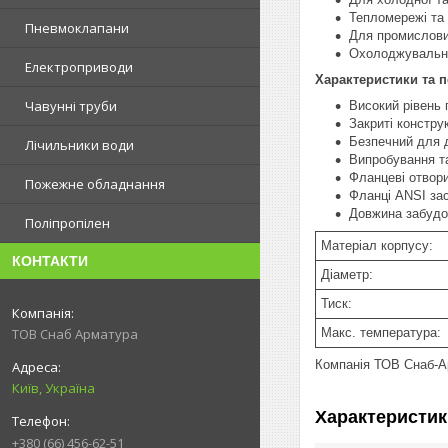
Тепломережі та
Пневмоклапани
Для промислови
Охолоджувальні
Електроприводи
Характеристики та п
Чавунні труби
Високий рівень 
Закриті конструк
Безпечний для 
Лічильники води
Випробування та
Фланцеві отвори
Пожежне обладнання
Фланці ANSI зас
Довжина забудов
Поліпропілен
Матеріал корпусу:
КОНТАКТИ
Діаметр:
Тиск:
Макс. температура:
ТОВ Снаб Арматура
Компанія ТОВ Снаб-Ар
Київ, Україна
Характеристик
+380 (66) 456-62-51