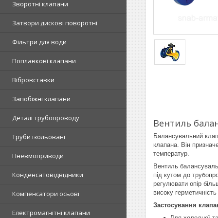
Зворотні клапани
Затвори дискові поворотні
Фільтри для води
Поплавкові клапани
Вібровставки
Запобіжні клапани
Деталі трубопроводу
Вентиль балан
Балансувальний клапа
Труби ізольовані
клапана. Він признач
температур.
Пневмоприводи
Вентиль балансувальн
Конденсатовідвідники
під кутом до трубопр
регулювати опір біль
високу герметичність 
Компенсатори осьові
Застосування клапан
Електромагнітні клапани
Для холодної та