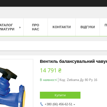
АТАЛОГ
ПРО
П
КОНТАКТИ
ВІДГУКИ
РМАТУРИ
НАС
Вентиль балансувальний чавун
14 791 ₴
В наявності
Код:
Zetkama Ду 80 Ру 16
Купити
+380 (66) 456-62-51