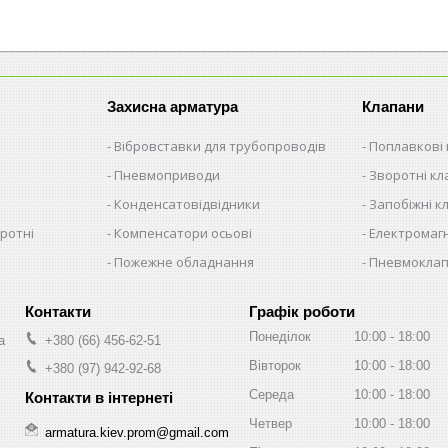
Захисна арматура
Клапани
Вібровставки для трубопроводів
Поплавкові
Пневмоприводи
Зворотні к
Конденсатовідвідники
Запобіжні к
ротні
Компенсатори осьові
Електромагн
Пожежне обладнання
Пневмокла
Графік роботи
Понеділок
10:00
18:00
а
+380 (66) 456-62-51
Вівторок
10:00
18:00
+380 (97) 942-92-68
Середа
10:00
18:00
Четвер
10:00
18:00
armatura.kiev.prom@gmail.com