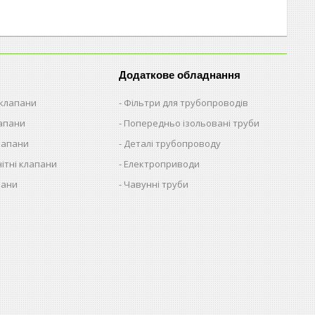
Додаткове обладнання
 клапани
Фільтри для трубопроводів
лапани
Попередньо ізольовані труби
лапани
Деталі трубопроводу
ітні клапани
Електроприводи
пани
Чавунні труби