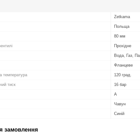
Zetkama
Польща
80 мм
вентилі
Прохідне
Вода, Газ, П
Фланцеве
а температура
120 град.
чий тиск
16 бар
А
Чавун
Синій
я замовлення