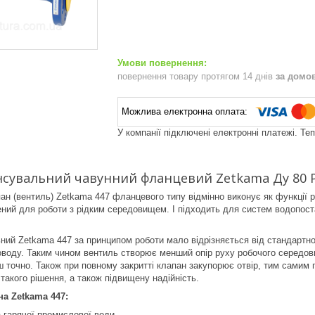
повернення товару протягом 14 днів
за домо
У компанії підключені електронні платежі. Те
сувальний чавунний фланцевий Zetkama Ду 80 Р
н (вентиль) Zеtkama 447 фланцевого типу відмінно виконує як функції ре
ений для роботи з рідким середовищем. І підходить для систем водопост
ий Zеtkama 447 за принципом роботи мало відрізняється від стандартног
оводу. Таким чином вентиль створює менший опір руху робочого середови
ш точно. Також при повному закритті клапан закупорює отвір, тим самим
такого рішення, а також підвищену надійність.
а Zetkama 447:
 гарячої промислової води.