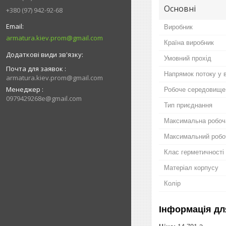
Основні
+380 (97) 942-92-68
Виробник
armatura.kiev.prom@gmail.com
Країна виробник
Умовний прохід
Почта для заявок
Напрямок потоку у 
armatura.kiev.prom@gmail.com
Менеджер
Робоче середовище
0979429268e@gmail.com
Тип приєднання
Максимальна робоч
Максимальний робо
Клас герметичності
Матеріал корпусу
Колір
Інформація дл