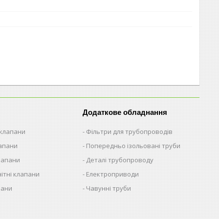
Додаткове обладнання
 клапани
Фільтри для трубопроводів
лапани
Попередньо ізольовані труби
лапани
Деталі трубопроводу
ітні клапани
Електроприводи
пани
Чавунні труби