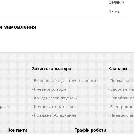
Зелений
12 міс
я замовлення
Захисна арматура
Клапани
Вібровставки для трубопроводів
Поплавкові
Пневмоприводи
Зворотні к
Конденсатовідвідники
Запобіжні к
ротні
Компенсатори осьові
Електромагн
Пожежне обладнання
Пневмокла
Графік роботи