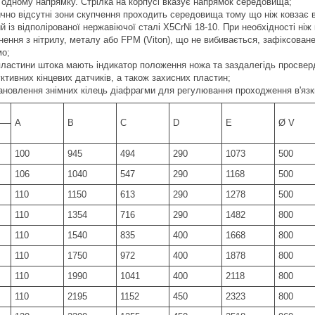
 одному напрямку. Стрілка на корпусі вказує напрямок середовища;
ично відсутні зони скупчення проходить середовища тому що ніж ковзає в
й із відполірованої нержавіючої сталі X5CrNi 18-10. При необхідності ніж
нення з нітрилу, металу або FPM (Viton), що не вибивається, зафіксован
мо;
пластини штока мають індикатор положення ножа та заздалегідь просвер
уктивних кінцевих датчиків, а також захисних пластин;
ановлення знімних кілець діафрагми для регулювання проходження в'яз
A
B
C
D
E
Ø V
100
945
494
290
1073
500
106
1040
547
290
1168
500
110
1150
613
290
1278
500
110
1354
716
290
1482
800
110
1540
835
400
1668
800
110
1750
972
400
1878
800
110
1990
1041
400
2118
800
110
2195
1152
450
2323
800