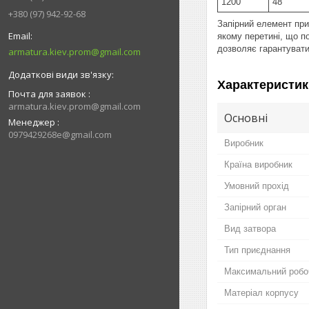
1200
48"
+380 (97) 942-92-68
Запірний елемент пр
якому перетині, що п
дозволяє гарантувати 
armatura.kiev.prom@gmail.com
Характеристик
Почта для заявок
armatura.kiev.prom@gmail.com
Основні
Менеджер
0979429268e@gmail.com
Виробник
Країна виробник
Умовний прохід
Запірний орган
Вид затвора
Тип приєднання
Максимальний робо
Матеріал корпусу