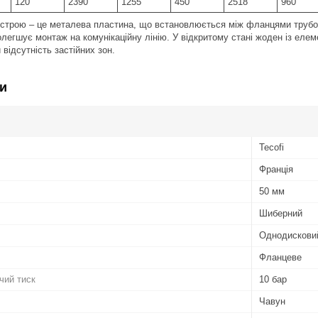
120
2390
1255
450
2518
960
истрою – це металева пластина, що встановлюється між фланцями трубо
олегшує монтаж на комунікаційну лінію. У відкритому стані жоден із еле
відсутність застійних зон.
и
Tecofi
Франція
50 мм
Шиберний
Однодискови
Фланцеве
чий тиск
10 бар
Чавун