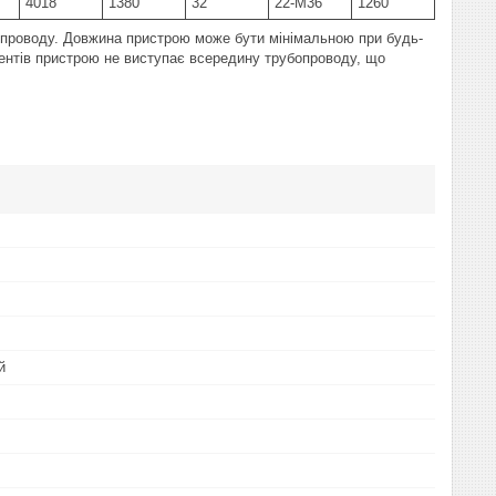
4018
1380
32
22-M36
1260
проводу. Довжина пристрою може бути мінімальною при будь-
ментів пристрою не виступає всередину трубопроводу, що
й