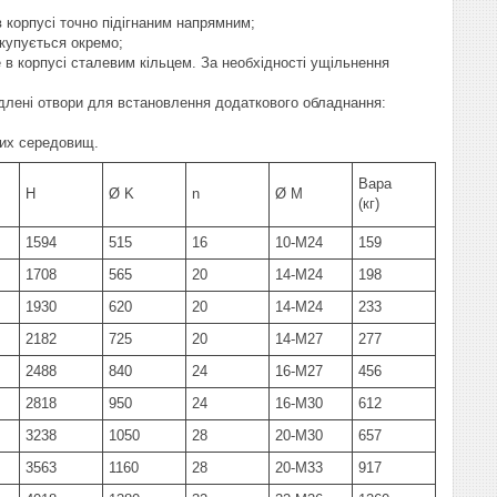
 корпусі точно підігнаним напрямним;
 купується окремо;
е в корпусі сталевим кільцем. За необхідності ущільнення
длені отвори для встановлення додаткового обладнання:
ких середовищ.
Вара
H
Ø K
n
Ø M
(кг)
1594
515
16
10-M24
159
1708
565
20
14-M24
198
1930
620
20
14-M24
233
2182
725
20
14-M27
277
2488
840
24
16-M27
456
2818
950
24
16-M30
612
3238
1050
28
20-M30
657
3563
1160
28
20-M33
917