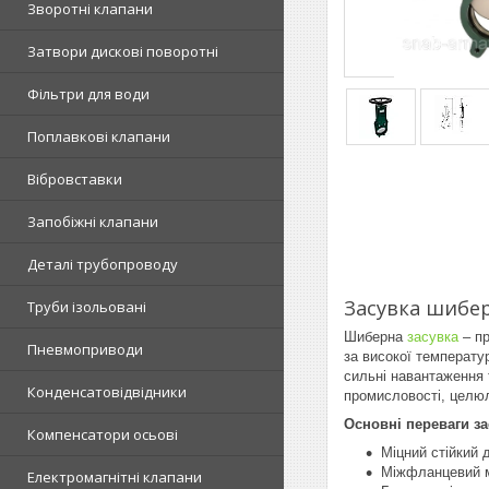
Зворотні клапани
Затвори дискові поворотні
Фільтри для води
Поплавкові клапани
Вібровставки
Запобіжні клапани
Деталі трубопроводу
Засувка шибер
Труби ізольовані
Шиберна
засувка
– пр
Пневмоприводи
за високої температу
сильні навантаження 
Конденсатовідвідники
промисловості, целюл
Основні переваги за
Компенсатори осьові
Міцний стійкий 
Міжфланцевий м
Електромагнітні клапани