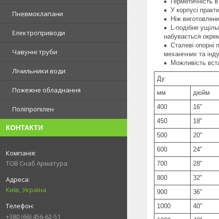
Герметичність в
У корпусі практ
Пневмоклапани
Ніж виготовлени
L-подібне ущіль
Електроприводи
набувається окре
Сталеві опорні 
Чавунні труби
механічних та інд
Можливість вст
Лічильники води
Ду
Пожежне обладнання
мм
дюйм
400
16"
Поліпропілен
450
18"
КОНТАКТИ
500
20"
600
24"
ТОВ Снаб Арматура
700
28"
800
32"
Київ, Україна
900
36"
1000
40"
+380 (66) 456-62-51