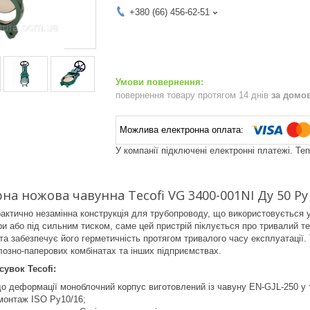
+380 (66) 456-62-51
повернення товару протягом 14 днів
за домо
У компанії підключені електронні платежі. Те
на ножова чавунна Tecofi VG 3400-001NI Ду 50 Ру
актично незамінна конструкція для трубопроводу, що використовується у
ри або під сильним тиском, саме цей пристрій піклується про тривалий 
та забезпечує його герметичність протягом тривалого часу експлуатації
озно-паперових комбінатах та інших підприємствах.
сувок Tecofi:
до деформації моноблочний корпус виготовлений із чавуну EN-GJL-250 у
онтаж ISO Ру10/16;