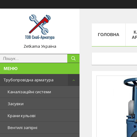
К
ГОЛОВНА
А
Zetkama Україна
Трубопровідна арматура
Каналізаційні системи
Засувки
Крани кульові
Вентилі запірні