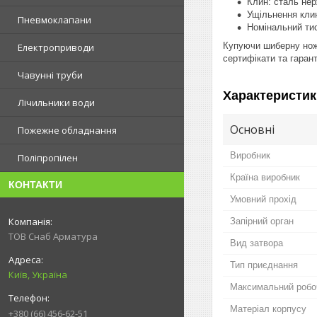
Клин: сталь не
Ущільнення кли
Пневмоклапани
Номінальний тис
Купуючи шиберну ножо
Електроприводи
сертифікати та гарант
Чавунні труби
Характеристик
Лічильники води
Основні
Пожежне обладнання
Виробник
Поліпропілен
Країна виробник
КОНТАКТИ
Умовний прохід
Запірний орган
ТОВ Снаб Арматура
Вид затвора
Тип приєднання
Київ, Україна
Максимальний робо
Матеріал корпусу
+380 (66) 456-62-51