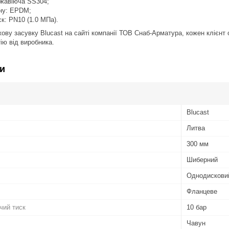
ржавіюча SS304;
ну: EPDM;
к: PN10 (1.0 МПа).
ву засувку Blucast на сайті компанії ТОВ Снаб-Арматура, кожен клієнт
ію від виробника.
и
Blucast
Литва
300 мм
Шиберний
Однодискови
Фланцеве
чий тиск
10 бар
Чавун