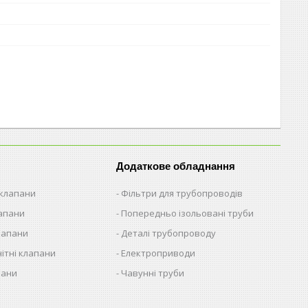
Додаткове обладнання
 клапани
Фільтри для трубопроводів
лапани
Попередньо ізольовані труби
лапани
Деталі трубопроводу
ітні клапани
Електроприводи
пани
Чавунні труби