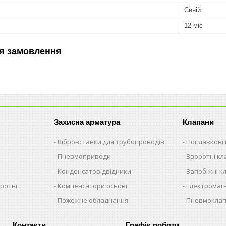
Синій
12 міс
я замовлення
Захисна арматура
Клапани
Вібровставки для трубопроводів
Поплавкові
Пневмоприводи
Зворотні к
Конденсатовідвідники
Запобіжні к
ротні
Компенсатори осьові
Електромагн
Пожежне обладнання
Пневмокла
Графік роботи