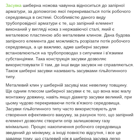
Засувка
шиберна ножова чавунна відноситься до запірної
арматури, за допомогою якої перекривається потік робочого
середовища в системі. Особливістю даного виду
трубопровідної арматури є те, що запірний елемент
виконаний у вигляді ножа з нержавіючої сталі, який є
металевою пластиною або металевим клином. Дана будова
запірного елемента дає можливість розрізати потік робочого
середовища, а це важливо, адже шиберні засувки
встановлюються на трубопроводах з сипучими і в'язкими
субстанціями. Така конструкція засувки дозволяє
використовувати її там, де інші види засувок не справляються.
Також шиберні засувки називають засувками гільйотинного
типу.
Металевий клин у шиберній засувці має невелику товщину.
Ще одним плюсом шиберної засувки є те, що вона має малу
монтажну довжину, навіть якщо діаметр засувки великий, при
цьому чудово перекриваючи потік в'язкого середовища.
Засувки гільйотинного типу часто використовують для
створення ефективного вакууму, за рахунок того, що запірний
елемент дозволяє створити опір залишковому газу
мінімально. Процес накопичення робочого середовища
зведений до мінімуму, а іноді повністю відсутня, і все це
завдяки тому, що сталевий ніж в шиберна засувка легко