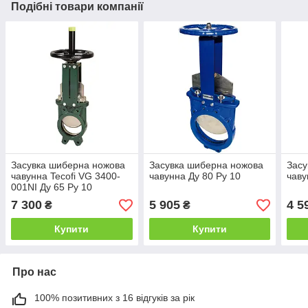
Подібні товари компанії
Засувка шиберна ножова
Засувка шиберна ножова
Засу
чавунна Tecofi VG 3400-
чавунна Ду 80 Ру 10
чаву
001NI Ду 65 Ру 10
7 300
5 905
4 5
₴
₴
Купити
Купити
Про нас
100% позитивних з 16 відгуків за рік