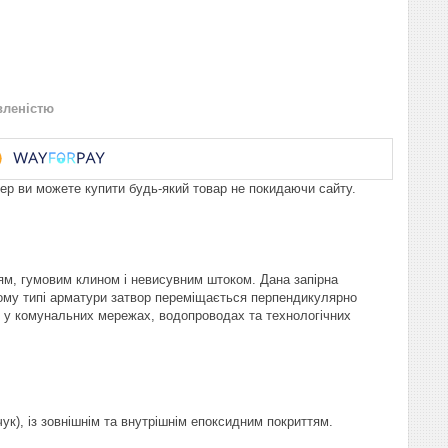
вленістю
пер ви можете купити будь-який товар не покидаючи сайту.
ям, гумовим клином і невисувним штоком. Дана запірна
ьому типі арматури затвор переміщається перпендикулярно
я у комунальних мережах, водопроводах та технологічних
к), із зовнішнім та внутрішнім епоксидним покриттям.