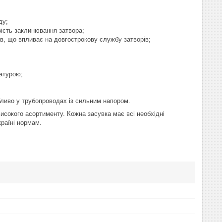
ду;
ість заклинювання затвора;
тів, що впливає на довгострокову службу затворів;
атурою;
бливо у трубопроводах із сильним напором.
сокого асортименту. Кожна засувка має всі необхідні
країні нормам.