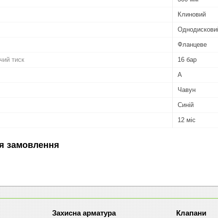
Клиновий
Однодискови
Фланцеве
чий тиск
16 бар
А
Чавун
Синій
12 міс
я замовлення
Захисна арматура
Клапани