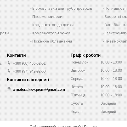
Вібровставки для трубопроводів
Поплавкові
Пневмоприводи
Зворотні к
Конденсатовідвідники
Запобіжні к
ротні
Компенсатори осьові
Електромагн
Пожежне обладнання
Пневмокла
Графік роботи
Понеділок
10:00
18:00
а
+380 (66) 456-62-51
Вівторок
10:00
18:00
+380 (97) 942-92-68
Середа
10:00
18:00
Четвер
10:00
18:00
armatura.kiev.prom@gmail.com
Пʼятниця
10:00
18:00
Субота
Вихідний
Неділя
Вихідний
Сайт створений на маркетплейсі
Prom.ua