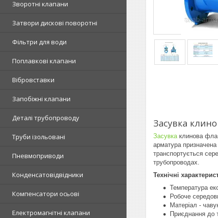
Зворотні клапани
Затвори дискові поворотні
Фільтри для води
Поплавкові клапани
Вібровставки
Запобіжні клапани
Деталі трубопроводу
Засувка клино
Засувка
клинова флан
Труби ізольовані
арматура призначена 
транспортується сере
Пневмоприводи
трубопроводах.
Конденсатовідвідники
Технічні характерис
Температура екс
Компенсатори осьові
Робоче середови
Матеріал - чаву
Електромагнітні клапани
Приєднання до 