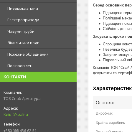
Серед основних пере
Пневмоклапани
Підвищена герме
Поліпшені механ
Електроприводи
Підвищені показ
Стійкість до ни
Чавунні труби
Засувки широко пош
Лічильники води
Спрощена констр
Невелика будів
Пожежне обладнання
Засувки можуть 
Гідравлічний оп
Поліпропілен
Компанія ТОВ "Снаб-А
документи та сертифік
КОНТАКТИ
Характеристик
ТОВ Снаб Арматура
Основні
Виробник
Київ, Україна
Країна виробник
+380 (66) 456-62-51
Умовний прохід