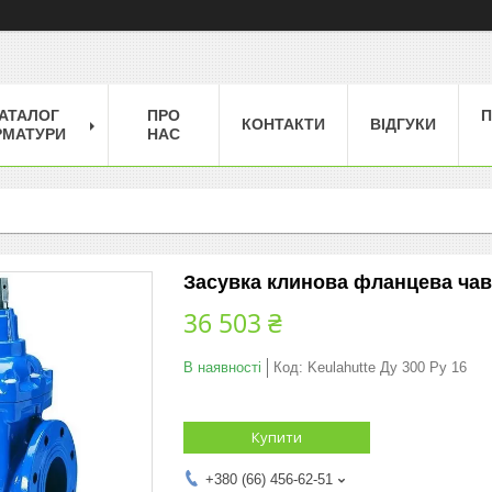
АТАЛОГ
ПРО
П
КОНТАКТИ
ВІДГУКИ
РМАТУРИ
НАС
Засувка клинова фланцева чаву
36 503 ₴
В наявності
Код:
Keulahutte Ду 300 Ру 16
Купити
+380 (66) 456-62-51