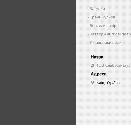
Засувки
Крани кульові
Вентили запірні
Затвори дискові пово
Лічильники води
ТОВ Снаб Арматур
Київ, Україна