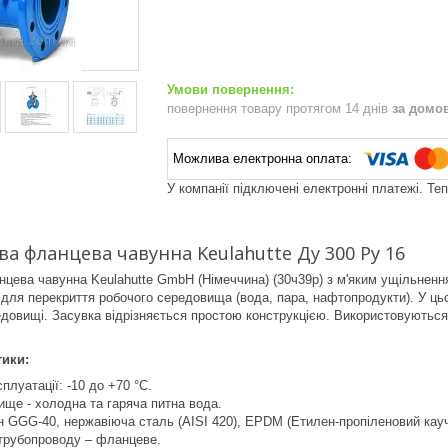
повернення товару протягом 14 днів
за домо
У компанії підключені електронні платежі. Те
ва фланцева чавунна Keulahutte Ду 300 Ру 16
цева чавунна Keulahutte GmbH (Німеччина) (30ч39р) з м'яким ущільненн
для перекриття робочого середовища (вода, пара, нафтопродукти). У ц
довищі. Засувка відрізняється простою конструкцією. Використовуютьс
тики:
плуатації: -10 до +70 °C.
ще - холодна та гаряча питна вода.
н GGG-40, нержавіюча сталь (AISI 420), EPDM (Етилен-пропіленовий каучу
трубопроводу – фланцеве.