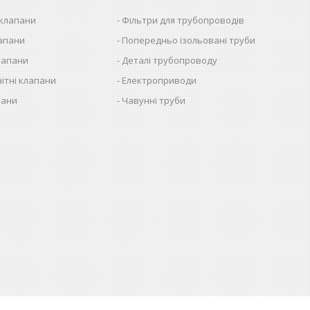
 клапани
Фільтри для трубопроводів
лапани
Попередньо ізольовані труби
лапани
Деталі трубопроводу
ітні клапани
Електроприводи
пани
Чавунні труби