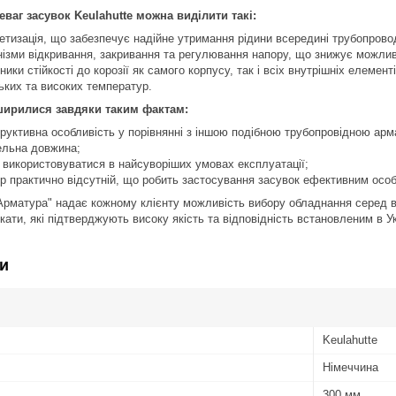
ваг засувок Keulahutte можна виділити такі:
тизація, що забезпечує надійне утримання рідини всередині трубопрово
ізми відкривання, закривання та регулювання напору, що знижує можлив
ники стійкості до корозії як самого корпусу, так і всіх внутрішніх елемен
зьких та високих температур.
ирилися завдяки таким фактам:
уктивна особливість у порівнянні з іншою подібною трубопровідною арм
ельна довжина;
використовуватися в найсуворіших умовах експлуатації;
ір практично відсутній, що робить застосування засувок ефективним осо
рматура" надає кожному клієнту можливість вибору обладнання серед ви
ати, які підтверджують високу якість та відповідність встановленим в У
и
Keulahutte
Німеччина
300 мм