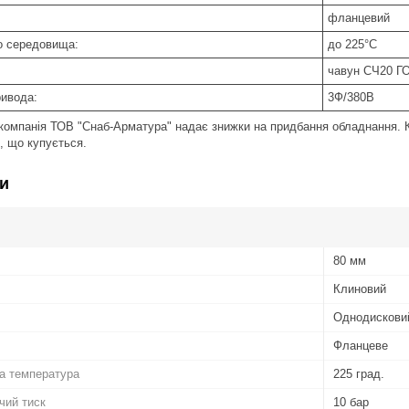
фланцевий
о середовища:
до 225°С
чавун СЧ20 Г
ивода:
3Ф/380В
 компанія ТОВ "Снаб-Арматура" надає знижки на придбання обладнання. К
, що купується.
и
80 мм
Клиновий
Однодискови
Фланцеве
а температура
225 град.
чий тиск
10 бар