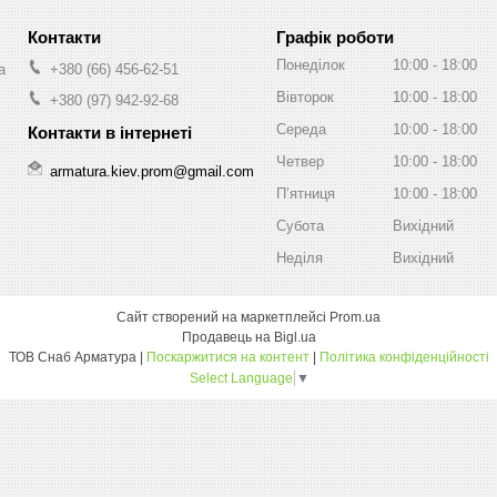
Графік роботи
Понеділок
10:00
18:00
а
+380 (66) 456-62-51
Вівторок
10:00
18:00
+380 (97) 942-92-68
Середа
10:00
18:00
Четвер
10:00
18:00
armatura.kiev.prom@gmail.com
Пʼятниця
10:00
18:00
Субота
Вихідний
Неділя
Вихідний
Сайт створений на маркетплейсі
Prom.ua
Продавець на Bigl.ua
ТОВ Снаб Арматура |
Поскаржитися на контент
|
Політика конфіденційності
Select Language
▼