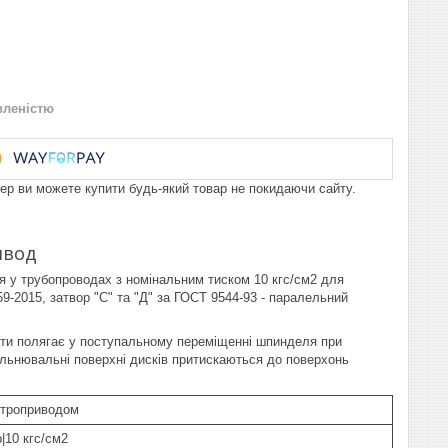
вленістю
пер ви можете купити будь-який товар не покидаючи сайту.
ивод
я у трубопроводах з номінальним тиском 10 кгс/см2 для
9-2015, затвор "С" та "Д" за ГОСТ 9544-93 - паралельний
оти полягає у поступальному переміщенні шпинделя при
щільнювальні поверхні дисків притискаються до поверхонь
ктроприводом
|10 кгс/см2