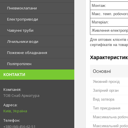
Монтаж:
Пневмоклапани
Макс. темп. робочог
Електроприводи
Матеріал:
Чавунні труби
Живлення електропр
Для оптових клієнтів
Лічильники води
сертифікатів на товар
Пожежне обладнання
Характеристик
Поліпропілен
Основні
КОНТАКТИ
Умовний прохід
Запірний орган
ТОВ Снаб Арматура
Вид затвора
Тип приєднання
Київ, Україна
Максимальна робоч
Максимальний робо
+380 (66) 456-62-51