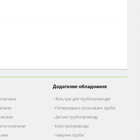
Додаткове обладнання
 клапани
Фільтри для трубопроводів
лапани
Попередньо ізольовані труби
лапани
Деталі трубопроводу
ітні клапани
Електроприводи
пани
Чавунні труби