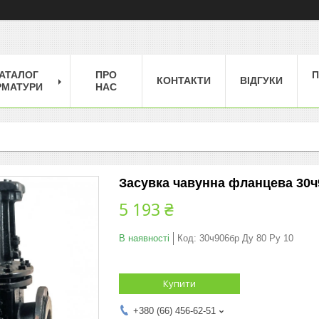
АТАЛОГ
ПРО
П
КОНТАКТИ
ВІДГУКИ
РМАТУРИ
НАС
Засувка чавунна фланцева 30ч9
5 193 ₴
В наявності
Код:
30ч906бр Ду 80 Ру 10
Купити
+380 (66) 456-62-51