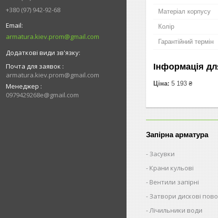
+380 (97) 942-92-68
Матеріал корпусу
Колір
armatura.kiev.prom@gmail.com
Гарантійний термін
Почта для заявок
Інформація дл
armatura.kiev.prom@gmail.com
Ціна:
5 193 ₴
Менеджер
0979429268e@gmail.com
Запірна арматура
Засувки
Крани кульові
Вентили запірні
Затвори дискові пово
Лічильники води