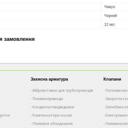
Чавун
Чорний
12 міс
я замовлення
Захисна арматура
Клапани
Вібровставки для трубопроводів
Поплавкові
Пневмоприводи
Зворотні к
Конденсатовідвідники
Запобіжні к
ротні
Компенсатори осьові
Електромагн
Пожежне обладнання
Пневмокла