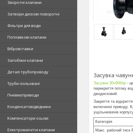
Зворотні клапани
Затвори дискові поворотні
Фільтри для води
Поплавкові клапани
Вібровставки
Запобіжні клапани
Деталі трубопроводу
Засувка чавун
Засувка 30ч906бр
- ц
Труби ізольовані
перекриття потоку во
дводисковий.
Пневмоприводи
Закриття та відкритт
Конденсатовідвідники
включенні приводу. К
ущільнювачів корпусу
Компенсатори осьові
Категорія
Електромагнітні клапани
Макс. рабочий тиск 