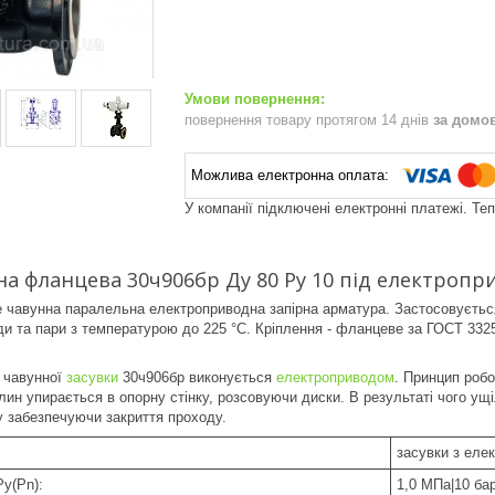
повернення товару протягом 14 днів
за домо
У компанії підключені електронні платежі. Те
на фланцева 30ч906бр Ду 80 Ру 10 під електропр
е чавунна паралельна електроприводна запірна арматура. Застосовуєтьс
ди та пари з температурою до 225 °С. Кріплення - фланцеве за ГОСТ 3325
я чавунної
засувки
30ч906бр виконується
електроприводом
. Принцип роб
лин упирається в опорну стінку, розсовуючи диски. В результаті чого у
 забезпечуючи закриття проходу.
засувки з еле
Ру(Pn):
1,0 МПа|10 бар