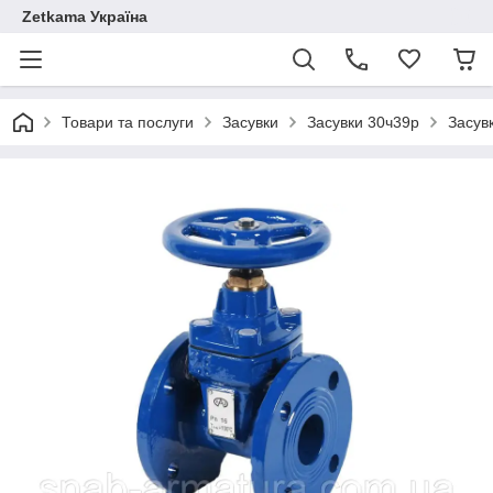
Zetkama Україна
Товари та послуги
Засувки
Засувки 30ч39р
Засув