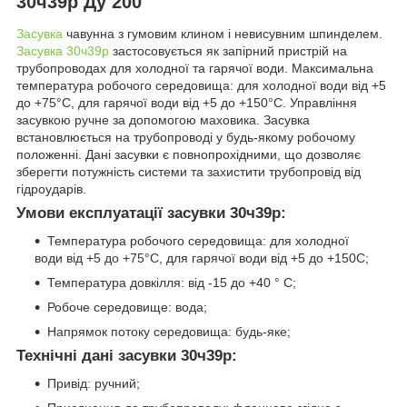
30ч39р Ду 200
Засувка
чавунна з гумовим клином і невисувним шпинделем.
Засувка 30ч39р
застосовується як запірний пристрій на
трубопроводах для холодної та гарячої води. Максимальна
температура робочого середовища: для холодної води від +5
до +75°С, для гарячої води від +5 до +150°С. Управління
засувкою ручне за допомогою маховика. Засувка
встановлюється на трубопроводі у будь-якому робочому
положенні. Дані засувки є повнопрохідними, що дозволяє
зберегти потужність системи та захистити трубопровід від
гідроударів.
Умови експлуатації засувки 30ч39р:
Температура робочого середовища: для холодної
води від +5 до +75°С, для гарячої води від +5 до +150С;
Температура довкілля: від -15 до +40 ° С;
Робоче середовище: вода;
Напрямок потоку середовища: будь-яке;
Технічні дані засувки 30ч39р:
Привід: ручний;