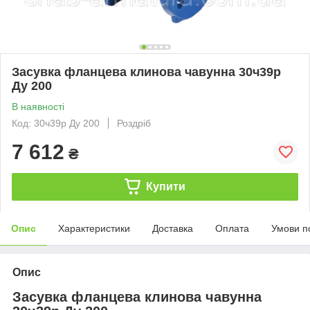
Засувка фланцева клинова чавунна 30ч39р
Ду 200
В наявності
Код: 30ч39р Ду 200
Роздріб
7 612
₴
Купити
Опис
Характеристики
Доставка
Оплата
Умови п
Опис
Засувка фланцева клинова чавунна