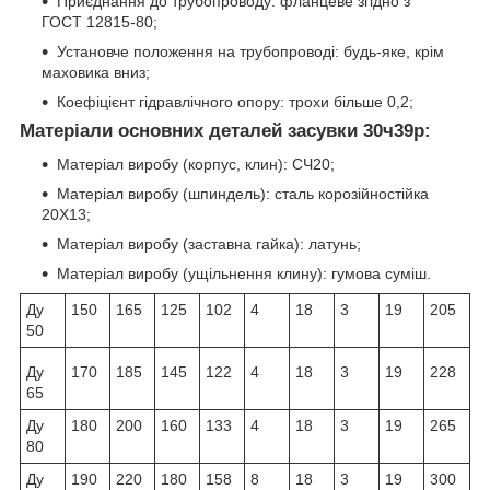
Приєднання до трубопроводу: фланцеве згідно з
ГОСТ 12815-80;
Установче положення на трубопроводі: будь-яке, крім
маховика вниз;
Коефіцієнт гідравлічного опору: трохи більше 0,2;
Матеріали основних деталей засувки 30ч39р:
Матеріал виробу (корпус, клин): СЧ20;
Матеріал виробу (шпиндель): сталь корозійностійка
20Х13;
Матеріал виробу (заставна гайка): латунь;
Матеріал виробу (ущільнення клину): гумова суміш.
Ду
150
165
125
102
4
18
3
19
205
50
Ду
170
185
145
122
4
18
3
19
228
65
Ду
180
200
160
133
4
18
3
19
265
80
Ду
190
220
180
158
8
18
3
19
300