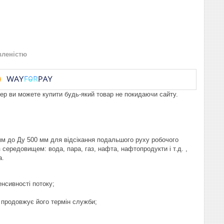
вленістю
пер ви можете купити будь-який товар не покидаючи сайту.
м до Ду 500 мм для відсікання подальшого руху робочого
середовищем: вода, пара, газ, нафта, нафтопродукти і т.д. ,
а.
енсивності потоку;
продовжує його термін служби;