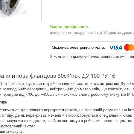
повернення товару протягом 14 днів
за домо
У компанії підключені електронні платежі. Те
ва клинова фланцева 30с41нж ДУ 100 РУ 16
1нж використовуються в трубопровідних системах діаметром від Ду 50 м
а газоподібних середовищ, нейтральних до матеріалів, що контактують із 
мпература від -70С до +450С при максимальному робочому тиску 1,6 МП
тики:
стовується для повного перекриття потоку, не має опцій регулювання інт
го типу, де як перекриває механізм використовується спеціальний клин;
на висувним шпинделем, який не контактує з робочим середовищем, що 
иготовлений із сталі;
ий із чавуну;