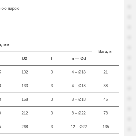
ячою парою;
и, мм
Вага, кг
D2
f
n ― Ød
5
102
3
4 – Ø18
21
0
133
3
4 – Ø18
38
0
158
3
8 – Ø18
45
0
212
3
8 – Ø22
78
5
268
3
12 – Ø22
135