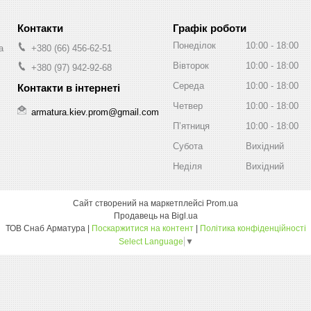
Графік роботи
Понеділок
10:00
18:00
а
+380 (66) 456-62-51
Вівторок
10:00
18:00
+380 (97) 942-92-68
Середа
10:00
18:00
Четвер
10:00
18:00
armatura.kiev.prom@gmail.com
Пʼятниця
10:00
18:00
Субота
Вихідний
Неділя
Вихідний
Сайт створений на маркетплейсі
Prom.ua
Продавець на Bigl.ua
ТОВ Снаб Арматура |
Поскаржитися на контент
|
Політика конфіденційності
Select Language
▼