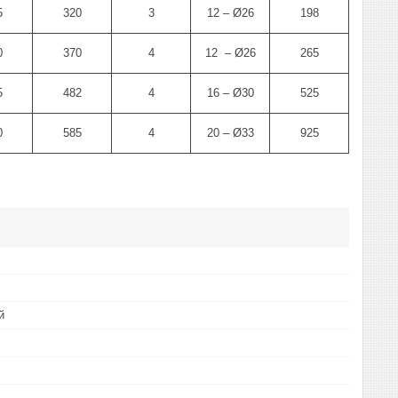
5
320
3
12 – Ø26
198
0
370
4
12 – Ø26
265
5
482
4
16 – Ø30
525
0
585
4
20 – Ø33
925
й