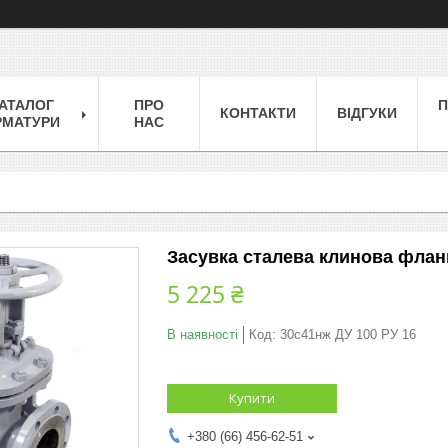
АТАЛОГ
ПРО
П
КОНТАКТИ
ВІДГУКИ
РМАТУРИ
НАС
Засувка сталева клинова флан
5 225 ₴
В наявності
Код:
30с41нж ДУ 100 РУ 16
Купити
+380 (66) 456-62-51