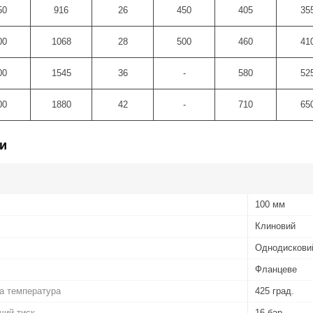
50
916
26
450
405
35
00
1068
28
500
460
41
00
1545
36
-
580
52
00
1880
42
-
710
65
и
100 мм
Клиновий
Однодискови
Фланцеве
а температура
425 град.
чий тиск
16 бар