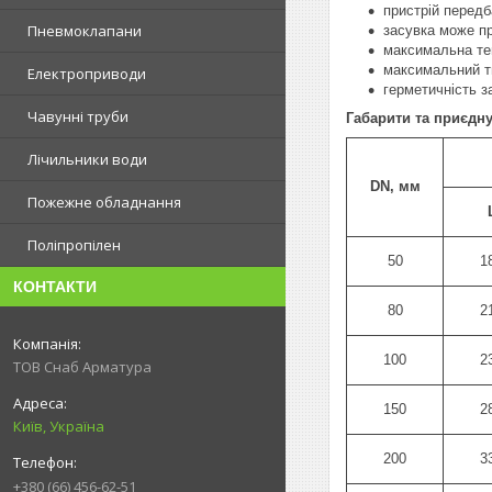
пристрій перед
Пневмоклапани
засувка може п
максимальна те
максимальний т
Електроприводи
герметичність з
Чавунні труби
Габарити та приєдну
Лічильники води
DN, мм
Пожежне обладнання
Поліпропілен
50
1
КОНТАКТИ
80
2
100
2
ТОВ Снаб Арматура
150
2
Київ, Україна
200
3
+380 (66) 456-62-51