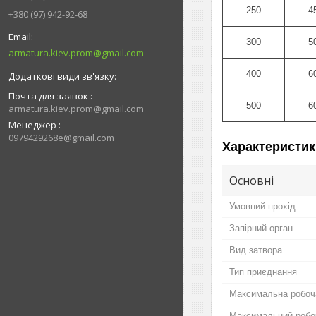
250
4
+380 (97) 942-92-68
300
5
armatura.kiev.prom@gmail.com
400
6
Почта для заявок
500
6
armatura.kiev.prom@gmail.com
Менеджер
0979429268e@gmail.com
Характеристик
Основні
Умовний прохід
Запірний орган
Вид затвора
Тип приєднання
Максимальна робоч
Максимальний робо