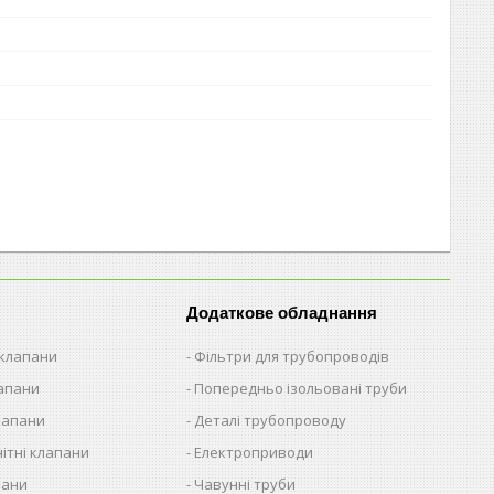
Додаткове обладнання
 клапани
Фільтри для трубопроводів
лапани
Попередньо ізольовані труби
лапани
Деталі трубопроводу
ітні клапани
Електроприводи
пани
Чавунні труби