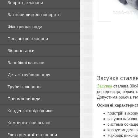
Зворотні клапани
Затвори дискові поворотні
Фільтри для води
Поплавкові клапани
Вібровставки
Запобіжні клапани
Деталі трубопроводу
Засувка стале
Засувка
сталева 30с4
Труби ізольовані
середовища, рідких т
Допустима робоча те
Пневмоприводи
Основні характерис
Конденсатовідвідники
пристрій викори
засувка клиново
Компенсатори осьові
система оснаще
корпус моделі в
Електромагнітні клапани
маховик виконан