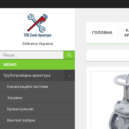
К
ГОЛОВНА
А
Zetkama Україна
Трубопровідна арматура
Каналізаційні системи
Засувки
Крани кульові
Вентилі запірні