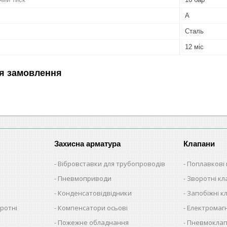
А
Сталь
12 міс
я замовлення
Захисна арматура
Клапани
Вібровставки для трубопроводів
Поплавкові
Пневмоприводи
Зворотні к
Конденсатовідвідники
Запобіжні к
ротні
Компенсатори осьові
Електромагн
Пожежне обладнання
Пневмокла