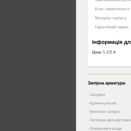
Клас герметичності
Матеріал корпусу
Гарантійний термін
Інформація дл
Ціна:
5 225 ₴
Запірна арматура
Засувки
Крани кульові
Вентили запірні
Затвори дискові пово
Лічильники води