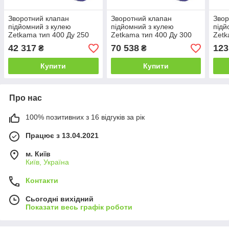
Зворотний клапан
Зворотний клапан
Звор
підйомний з кулею
підйомний з кулею
підй
Zetkama тип 400 Ду 250
Zetkama тип 400 Ду 300
Zetk
Ру 10
Ру 10
Ру 1
42 317
70 538
123
₴
₴
Купити
Купити
Про нас
100% позитивних з 16 відгуків за рік
Працює з 13.04.2021
м. Київ
Київ, Україна
Контакти
Сьогодні вихідний
Показати весь графік роботи