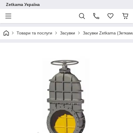
Zetkama Україна
Товари та послуги
Засувки
Засувки Zetkama (Зеткам