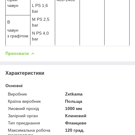
чавун
L PS 1,6
bar
M PS 2,5
В
bar
чавун
N PS 4,0
з графітом
bar
Приховати
Характеристики
Основні
Виробник
Zetkama
Країна виробник
Польща
Умовний прохід
1000 мм
Запірний орган
Клиновий
Тип приєднання
Фланцеве
Максимальна робоча
120 град.
температура