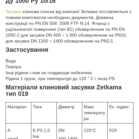
Ду 1000 Ру 10/16
Засувка
клинова плоска від компанії Зеткама поставляється з
повним комплектом необхідних документів. Довжина
конструкції по PN EN 558: 2008 FTF N.14. Фланці з
ущільнюючої поверхнею (тип B1) обсверленние по PN EN
1092-2 для засувок DN 400 ÷ 1 000 обсверленние на PN10,
для засувок DN 1200 ÷ 1400 обсверленние на PN2,5.
Застосування
Вода.
Повітря.
Інші рідини і гази не создающіe небезпека.
Рідини 1 групи, при температурі до 120 ° C і тиску PS.
Матеріали клиновий засувки Zetkama
тип 019
Матеріал
Тиск
Діаметр
Макс.
Ex. індекс
температу
ра
А
K PS 1,0
DN
120°C
019
bar
сірий
400-1400