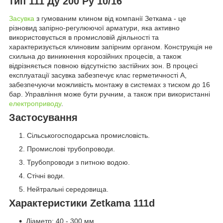
тип 111 Ду 200 Ру 10/16
Засувка
з гумованим клином від компанії Зеткама - це
різновид запірно-регулюючої арматури, яка активно
використовується в промисловій діяльності та
характеризується клиновим запірним органом. Конструкція не
схильна до виникнення корозійних процесів, а також
відрізняється повною відсутністю застійних зон. В процесі
експлуатації засувка забезпечує клас герметичності А,
забезпечуючи можливість монтажу в системах з тиском до 16
бар. Управління може бути ручним, а також при використанні
електроприводу
.
Застосування
Сільськогосподарська промисловість.
Промислові трубопроводи.
Трубопроводи з питною водою.
Стічні води.
Нейтральні середовища.
Характеристики Zetkama 111d
Діаметр: 40 - 300 мм.