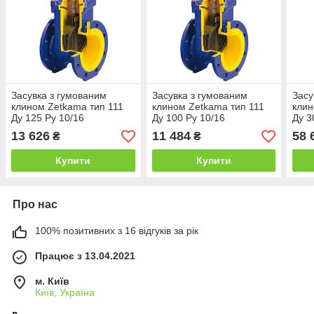
Засувка з гумованим
Засувка з гумованим
Засу
клином Zetkama тип 111
клином Zetkama тип 111
клин
Ду 125 Ру 10/16
Ду 100 Ру 10/16
Ду 3
13 626
11 484
58 
₴
₴
Купити
Купити
Про нас
100% позитивних з 16 відгуків за рік
Працює з 13.04.2021
м. Київ
Київ, Україна