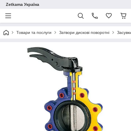
Zetkama Україна
Товари та послуги
Затвори дискові поворотні
Засувк