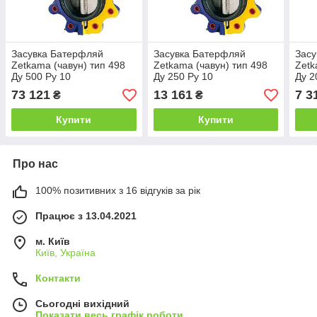
Засувка Батерфляй
Засувка Батерфляй
Засу
Zetkama (чавун) тип 498
Zetkama (чавун) тип 498
Zetk
Ду 500 Ру 10
Ду 250 Ру 10
Ду 2
73 121
13 161
7 3
₴
₴
Купити
Купити
Про нас
100% позитивних з 16 відгуків за рік
Працює з 13.04.2021
м. Київ
Київ, Україна
Контакти
Сьогодні вихідний
Показати весь графік роботи