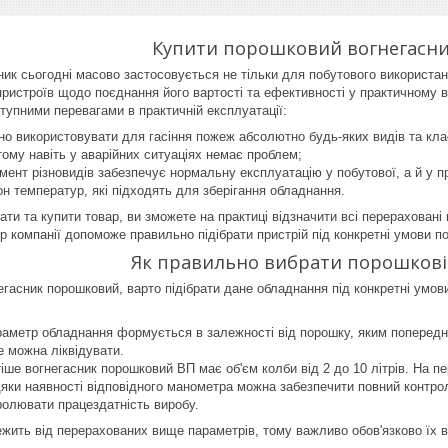
Купити порошковий вогнегасник
ик сьогодні масово застосовується не тільки для побутового використан
ристроїв щодо поєднання його вартості та ефективності у практичному ви
тупними перевагами в практичній експлуатації:
о використовувати для гасіння пожеж абсолютно будь-яких видів та кла
тому навіть у аварійних ситуаціях немає проблем;
ент різновидів забезпечує нормальну експлуатацію у побутової, а й у п
н температур, які підходять для зберігання обладнання.
ти та купити товар, ви зможете на практиці відзначити всі перераховані 
 компанії допоможе правильно підібрати пристрій під конкретні умови п
Як правильно вибрати порошкові
егасник порошковий, варто підібрати дане обладнання під конкретні умови
раметр обладнання формується в залежності від порошку, яким попередн
е можна ліквідувати.
іше вогнегасник порошковий ВП має об'єм колби від 2 до 10 літрів. На п
яки наявності відповідного манометра можна забезпечити повний контрол
олювати працездатність виробу.
ежить від перерахованих вище параметрів, тому важливо обов'язково їх в