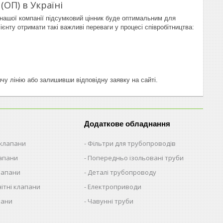
ОП) в Україні
 нашої компанії підсумковий цінник буде оптимальним для
єнту отримати такі важливі переваги у процесі співробітництва:
у лінію або залишивши відповідну заявку на сайті.
Додаткове обладнання
 клапани
Фільтри для трубопроводів
лапани
Попередньо ізольовані труби
лапани
Деталі трубопроводу
ітні клапани
Електроприводи
пани
Чавунні труби