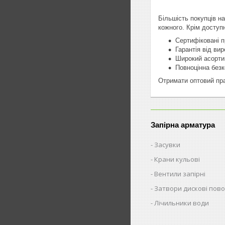
Більшість покупців н
кожного. Крім доступ
Сертифіковані п
Гарантія від вир
Широкий асортим
Повноцінна безк
Отримати оптовий пра
Запірна арматура
Засувки
Крани кульові
Вентили запірні
Затвори дискові пово
Лічильники води