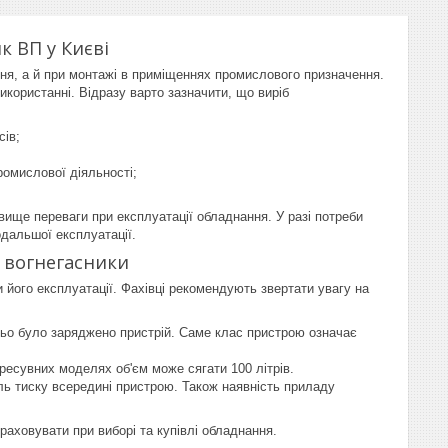
 ВП у Києві
ня, а й при монтажі в приміщеннях промислового призначення.
користанні. Відразу варто зазначити, що виріб
сів;
ромислової діяльності;
вище переваги при експлуатації обладнання. У разі потреби
одальшої експлуатації.
 вогнегасники
 його експлуатації. Фахівці рекомендують звертати увагу на
ьо було заряджено пристрій. Саме клас пристрою означає
ересувних моделях об'єм може сягати 100 літрів.
ь тиску всередині пристрою. Також наявність приладу
раховувати при виборі та купівлі обладнання.