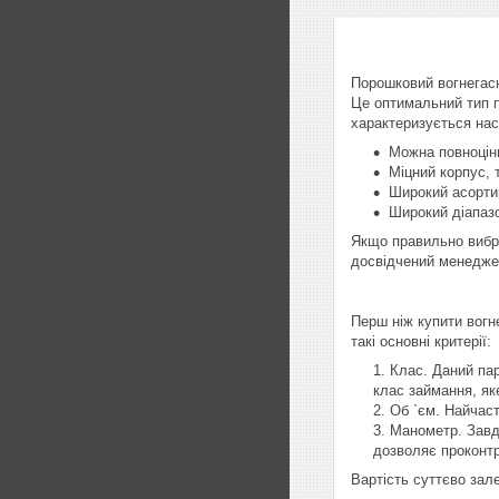
Порошковий вогнегасн
Це оптимальний тип п
характеризується нас
Можна повноцінн
Міцний корпус, 
Широкий асортим
Широкий діапазо
Якщо правильно вибра
досвідчений менеджер
Перш ніж купити вогн
такі основні критерії:
Клас. Даний па
клас займання, як
Об `єм. Найчаст
Манометр. Завд
дозволяє проконтр
Вартість суттєво зал