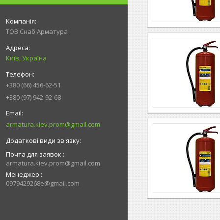
ТОВ Снаб Арматура
Київ, Україна
+380 (66) 456-62-51
+380 (97) 942-92-68
armatura.kiev.prom@gmail.com
Почта для заявок
armatura.kiev.prom@gmail.com
Менеджер
0979429268e@gmail.com