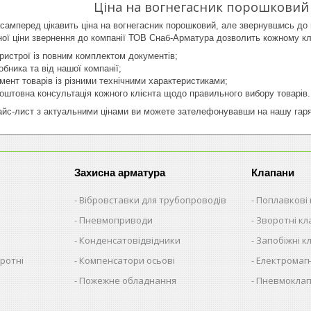
Ціна на вогнегасник порошковий (
асамперед цікавить ціна на вогнегасник порошковий, але звернувшись до
ної ціни звернення до компанії ТОВ Снаб-Арматура дозволить кожному клі
ристрої із повним комплектом документів;
обника та від нашої компанії;
ент товарів із різними технічними характеристиками;
оштовна консультація кожного клієнта щодо правильного вибору товарів.
йс-лист з актуальними цінами ви можете зателефонувавши на нашу гаряч
Захисна арматура
Клапани
Вібровставки для трубопроводів
Поплавкові
Пневмоприводи
Зворотні к
Конденсатовідвідники
Запобіжні к
ротні
Компенсатори осьові
Електромагн
Пожежне обладнання
Пневмокла