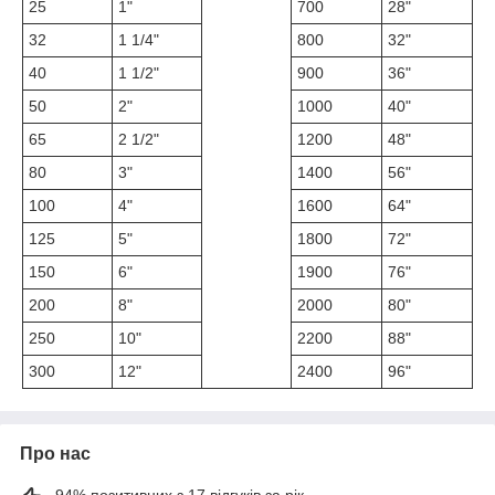
25
1"
700
28"
32
1 1/4"
800
32"
40
1 1/2"
900
36"
50
2"
1000
40"
65
2 1/2"
1200
48"
80
3"
1400
56"
100
4"
1600
64"
125
5"
1800
72"
150
6"
1900
76"
200
8"
2000
80"
250
10"
2200
88"
300
12"
2400
96"
Про нас
94% позитивних з 17 відгуків за рік