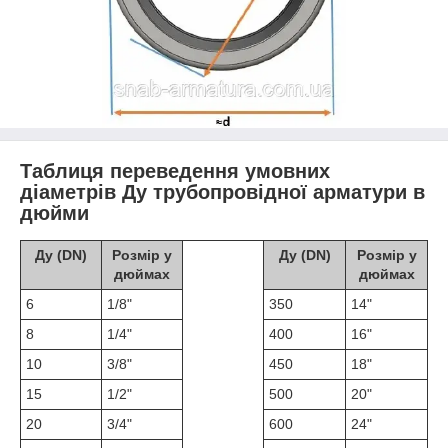
Таблиця переведення умовних
діаметрів Ду трубопровідної арматури в
дюйми
Ду (DN)
Розмір у
Ду (DN)
Розмір у
дюймах
дюймах
6
1/8"
350
14"
8
1/4"
400
16"
10
3/8"
450
18"
15
1/2"
500
20"
20
3/4"
600
24"